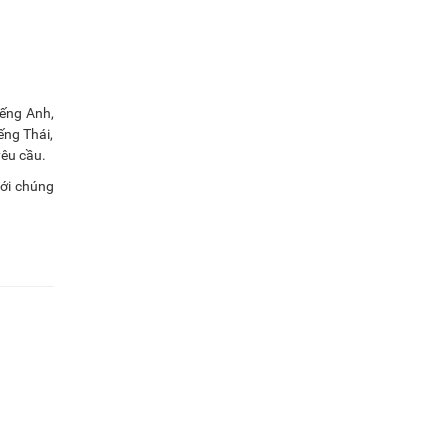
iếng Anh,
ếng Thái,
yêu cầu.
với chúng