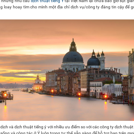
hó nhưng nhu cầu
dịch thuật tiếng Ý
tại Việt Nam lại chưa bao giờ sụt gi
loay hoay tìm cho mình một địa chỉ dịch vụ/công ty đáng tin cậy để gửi
dịch và dịch thuật tiếng ý với nhiều ưu điểm so với các công ty dịch thuật
ng sống và công tác ở Ý luôn trong tư thế sẵn sàng để hỗ trợ bạn trên m