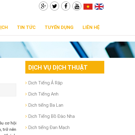
DỊCH
TIN TỨC
TUYỂN DỤNG
LIÊN HỆ
DỊCH VỤ DỊCH THUẬT
Dịch Tiếng Ả Rập
Dịch Tiếng Anh
Dịch tiếng Ba Lan
Dịch Tiếng Bồ Đào Nha
ều cơ hội
Dịch tiếng Đan Mạch
, trở nên