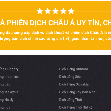
À PHIÊN DỊCH CHÂU Á UY TÍN, 
àng đầu cung cấp dịch vụ dịch thuật và phiên dịch Châu Á tr
ợng bản dịch chính xác từng chi tiết, giao nhận tận nơi, cùn
iếng Hungary
Dịch Tiếng Rumani
ếng Indonesia
Dịch tiếng Séc
ếng Lào
Dịch Tiếng Slovakia
ếng Malaysia
Dịch Tiếng Tây Ban Nha
ếng Na Uy
Dịch tiếng Thái
ếng nga
Dịch Tiếng Thổ Nhĩ Kỳ