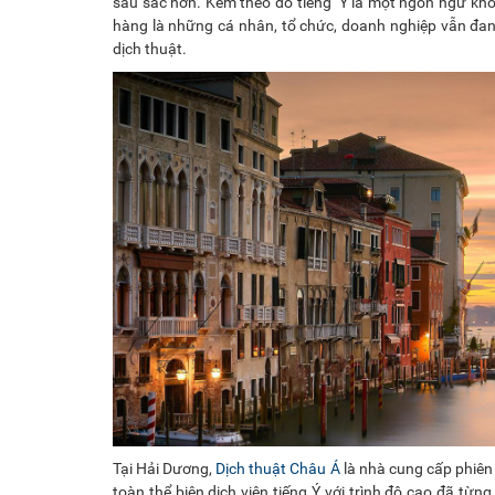
sâu sắc hơn. Kèm theo đó tiếng Ý là một ngôn ngữ k
hàng là những cá nhân, tổ chức, doanh nghiệp vẫn đang 
dịch thuật.
Tại Hải Dương,
Dịch thuật Châu Á
là nhà cung cấp phiên 
toàn thể biên dịch viên tiếng Ý với trình độ cao đã từ