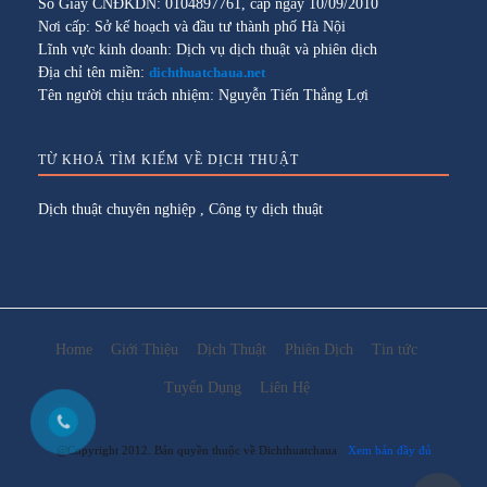
Số Giấy CNĐKDN: 0104897761, cấp ngày 10/09/2010
Nơi cấp: Sở kế hoạch và đầu tư thành phố Hà Nội
Lĩnh vực kinh doanh: Dịch vụ dịch thuật và phiên dịch
Địa chỉ tên miền:
dichthuatchaua.net
Tên người chịu trách nhiệm: Nguyễn Tiến Thắng Lợi
TỪ KHOÁ TÌM KIẾM VỀ DỊCH THUẬT
Dịch thuật chuyên nghiệp
,
Công ty dịch thuật
Home
Giới Thiệu
Dịch Thuật
Phiên Dịch
Tin tức
Tuyển Dụng
Liên Hệ
@Copyright 2012. Bản quyền thuộc về Dichthuatchaua
Xem bản đầy đủ