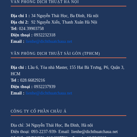
VĂN PHÒNG DỊCH THUẬT HÀ NỘI
Địa chỉ 1 :
34 Nguyễn Thái Học, Ba Đình, Hà nội
Địa chỉ 2:
92 Nguyễn Xiển, Thanh Xuân Hà Nội
Tel:
024.39903758
Điện thoại :
0932232318
Email :
lienhe@dichthuatchaua.net
VĂN PHÒNG DỊCH THUẬT SÀI GÒN (TPHCM)
Địa chỉ :
Lầu 6, Tòa nhà Master, 155 Hai Bà Trưng, P6, Quận 3,
HCM
Tel :
028.66829216
Điện thoại :
0932237939
Email :
lienhe@dichthuatchaua.net
CÔNG TY CỔ PHẦN CHÂU Á
Địa chỉ: 34 Nguyễn Thái Học, Ba Đình, Hà nội
Điện thoại: 093-2237-939- Email: lienhe@dichthuatchaua.net