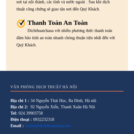
nơi tại nội thành, các tỉnh và nước ngoài . Sau khi dịch
thuật công chứng sẽ giao tận nơi đến Quý Khách.
Thanh Toán An Toàn
Dichthuatchaua với nhiều phương thức thanh toán
đảm bảo tính an toàn nhanh chóng thuận tiện nhất đến với
Quý Khách.
VĂN PHÒNG DỊCH THUẬT HÀ NỘI
Địa chỉ 1 :
34 Nguyễn Thái Học, Ba Đình, Hà nội
Địa chỉ 2:
92 Nguyễn Xiển, Thanh Xuân Hà Nội
Tel:
024.39903758
Điện thoại :
0932232318
Email :
lienhe@dichthuatchaua.net