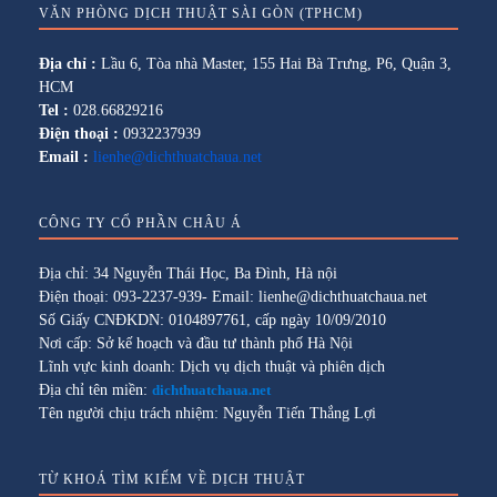
VĂN PHÒNG DỊCH THUẬT SÀI GÒN (TPHCM)
Địa chỉ :
Lầu 6, Tòa nhà Master, 155 Hai Bà Trưng, P6, Quận 3,
HCM
Tel :
028.66829216
Điện thoại :
0932237939
Email :
lienhe@dichthuatchaua.net
CÔNG TY CỔ PHẦN CHÂU Á
Địa chỉ: 34 Nguyễn Thái Học, Ba Đình, Hà nội
Điện thoại: 093-2237-939- Email: lienhe@dichthuatchaua.net
Số Giấy CNĐKDN: 0104897761, cấp ngày 10/09/2010
Nơi cấp: Sở kế hoạch và đầu tư thành phố Hà Nội
Lĩnh vực kinh doanh: Dịch vụ dịch thuật và phiên dịch
Địa chỉ tên miền:
dichthuatchaua.net
Tên người chịu trách nhiệm: Nguyễn Tiến Thắng Lợi
TỪ KHOÁ TÌM KIẾM VỀ DỊCH THUẬT