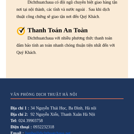
Dichthuatchaua có đội ngũ chuyên biệt giao hàng tận
nơi tại nội thành, các tỉnh và nước ngoài . Sau khi dịch
thuật công chứng sẽ giao tận nơi đến Quý Khách.
Thanh Toán An Toàn
Dichthuatchaua với nhiều phương thức thanh toán
đảm bảo tính an toàn nhanh chóng thuận tiện nhất đến với
Quý Khách.
VĂN PHÒNG DỊCH THUẬT HÀ NỘI
Địa chỉ 1 :
34 Nguyễn Thái Học, Ba Đình, Hà nội
Địa chỉ 2:
92 Nguyễn Xiển, Thanh Xuân Hà Nội
Tel:
024.39903758
Điện thoại :
0932232318
Email :
lienhe@dichthuatchaua.net