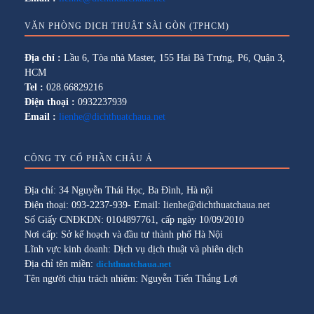
VĂN PHÒNG DỊCH THUẬT SÀI GÒN (TPHCM)
Địa chỉ :
Lầu 6, Tòa nhà Master, 155 Hai Bà Trưng, P6, Quận 3,
HCM
Tel :
028.66829216
Điện thoại :
0932237939
Email :
lienhe@dichthuatchaua.net
CÔNG TY CỔ PHẦN CHÂU Á
Địa chỉ: 34 Nguyễn Thái Học, Ba Đình, Hà nội
Điện thoại: 093-2237-939- Email: lienhe@dichthuatchaua.net
Số Giấy CNĐKDN: 0104897761, cấp ngày 10/09/2010
Nơi cấp: Sở kế hoạch và đầu tư thành phố Hà Nội
Lĩnh vực kinh doanh: Dịch vụ dịch thuật và phiên dịch
Địa chỉ tên miền:
dichthuatchaua.net
Tên người chịu trách nhiệm: Nguyễn Tiến Thắng Lợi