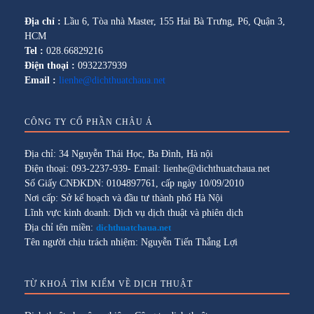
Địa chỉ :
Lầu 6, Tòa nhà Master, 155 Hai Bà Trưng, P6, Quận 3,
HCM
Tel :
028.66829216
Điện thoại :
0932237939
Email :
lienhe@dichthuatchaua.net
CÔNG TY CỔ PHẦN CHÂU Á
Địa chỉ: 34 Nguyễn Thái Học, Ba Đình, Hà nội
Điện thoại: 093-2237-939- Email: lienhe@dichthuatchaua.net
Số Giấy CNĐKDN: 0104897761, cấp ngày 10/09/2010
Nơi cấp: Sở kế hoạch và đầu tư thành phố Hà Nội
Lĩnh vực kinh doanh: Dịch vụ dịch thuật và phiên dịch
Địa chỉ tên miền:
dichthuatchaua.net
Tên người chịu trách nhiệm: Nguyễn Tiến Thắng Lợi
TỪ KHOÁ TÌM KIẾM VỀ DỊCH THUẬT