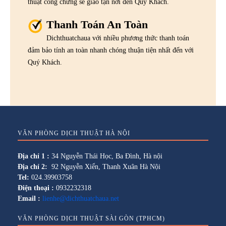
thuật công chứng sẽ giao tận nơi đến Quý Khách.
Thanh Toán An Toàn
Dichthuatchaua với nhiều phương thức thanh toán
đảm bảo tính an toàn nhanh chóng thuận tiện nhất đến với
Quý Khách.
VĂN PHÒNG DỊCH THUẬT HÀ NỘI
Địa chỉ 1 :
34 Nguyễn Thái Học, Ba Đình, Hà nội
Địa chỉ 2:
92 Nguyễn Xiển, Thanh Xuân Hà Nội
Tel:
024.39903758
Điện thoại :
0932232318
Email :
lienhe@dichthuatchaua.net
VĂN PHÒNG DỊCH THUẬT SÀI GÒN (TPHCM)