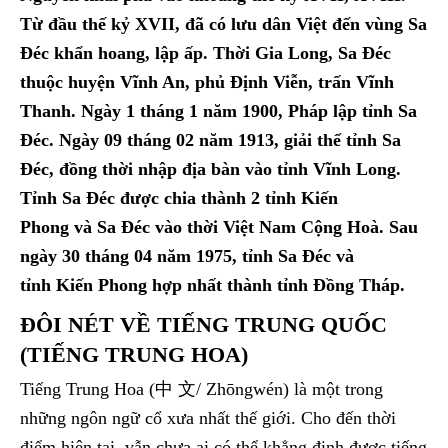
Từ đầu thế kỷ XVII, đã có lưu dân Việt đến vùng Sa
Đéc khẩn hoang, lập ấp. Thời Gia Long, Sa Đéc
thuộc huyện Vĩnh An, phủ Định Viễn, trấn Vĩnh
Thanh. Ngày 1 tháng 1 năm 1900, Pháp lập tỉnh Sa
Đéc. Ngày 09 tháng 02 năm 1913, giải thể tỉnh Sa
Đéc, đồng thời nhập địa bàn vào tỉnh Vĩnh Long.
Tỉnh Sa Đéc được chia thành 2 tỉnh Kiến
Phong và Sa Đéc vào thời Việt Nam Cộng Hoà. Sau
ngày 30 tháng 04 năm 1975, tỉnh Sa Đéc và
tỉnh Kiến Phong hợp nhất thành tỉnh Đồng Tháp.
ĐÔI NÉT VỀ TIẾNG TRUNG QUỐC
(TIẾNG TRUNG HOA)
Tiếng Trung Hoa (中 文/ Zhōngwén) là một trong
những ngôn ngữ cổ xưa nhất thế giới. Cho đến thời
điểm hiện tại, vẫn chưa ai có thể khẳng định được tiếng