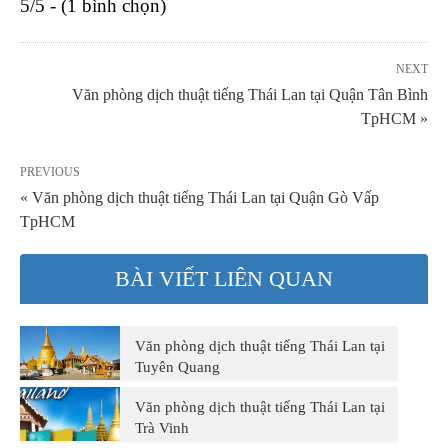
5/5 - (1 bình chọn)
NEXT
Văn phòng dịch thuật tiếng Thái Lan tại Quận Tân Bình
TpHCM »
PREVIOUS
« Văn phòng dịch thuật tiếng Thái Lan tại Quận Gò Vấp
TpHCM
BÀI VIẾT LIÊN QUAN
Văn phòng dịch thuật tiếng Thái Lan tại
Tuyên Quang
Văn phòng dịch thuật tiếng Thái Lan tại
Trà Vinh