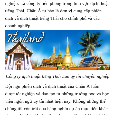
nghiệp. Là công ty tiên phong trong lĩnh vực dịch thuật
tiếng Thái, Châu Á tự hào là đơn vị cung cấp phiên
dịch và dịch thuật tiếng Thái cho chính phủ và các
doanh nghiệp .
Công ty dịch thuật tiếng Thái Lan uy tín chuyên nghiệp
Đội ngũ phiên dịch và dịch thuật của Châu Á luôn
được tốt nghiệp và đào tạo từ những trường học và học
viện ngôn ngữ uy tín nhất hiện nay. Không những thế
chúng tôi còn trải qua hàng nghìn dự án thực tiễn khác