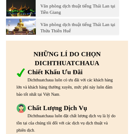
Văn phòng dịch thuật tiếng Thái Lan tại
Tiền Giang
Văn phòng dịch thuật tiếng Thái Lan tại
Thừa Thiên Huế
NHỮNG LÍ DO CHỌN
DICHTHUATCHAUA
Chiết Khấu Ưu Đãi
Dichthuatchaua luôn có ưu đãi với các khách hàng
lớn và khách hàng thường xuyên, mức phí này luôn đảm
bảo tốt nhất tại Việt Nam.
Chất Lượng Dịch Vụ
Dichthuatchaua luôn đặt chất lượng dịch vụ là lý do
tồn tại của chúng tôi đối với các dịch vụ dịch thuật và
phiên dịch.