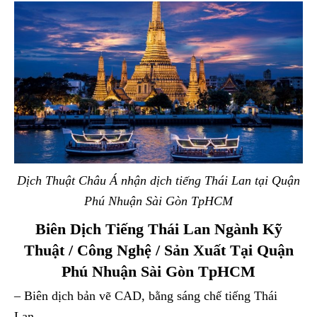
Dịch Thuật Châu Á nhận dịch tiếng Thái Lan tại Quận
Phú Nhuận Sài Gòn TpHCM
Biên Dịch Tiếng Thái Lan Ngành Kỹ
Thuật / Công Nghệ / Sản Xuất Tại Quận
Phú Nhuận Sài Gòn TpHCM
– Biên dịch bản vẽ CAD, bằng sáng chế tiếng Thái
Lan.