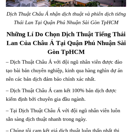
Dịch Thuật Châu Á nhận dịch thuật và phiên dịch tiếng
Thái Lan Tại Quận Phú Nhuận Sài Gòn TpHCM
Những Lí Do Chọn Dịch Thuật Tiếng Thái
Lan Của Châu Á Tại Quận Phú Nhuận Sài
Gòn TpHCM
– Dịch Thuật Châu Á với đội ngũ nhân viên được đào
tạo bài bản chuyên nghiệp, kinh qua hàng nghìn dự án
nên các bản dịch đảm bảo chính xác nhất.
– Dịch Thuật Châu Á cam kết 100% bản dịch được
kiểm định bởi chuyên gia đầu ngành.
– Tại Dịch Thuật Châu Á với đội ngũ nhân viên luôn
sẵn sàng dịch thuật nhanh trong ngày.
– Chúng tôi cam kết giá dịch thuật luôn thấp nhất thị