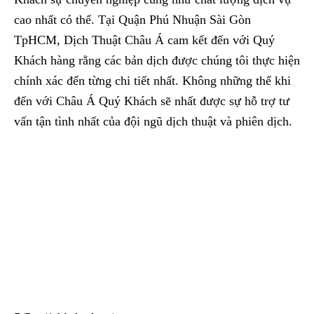
cao nhất có thể. Tại Quận Phú Nhuận Sài Gòn
TpHCM, Dịch Thuật Châu Á cam kết đến với Quý
Khách hàng rằng các bản dịch được chúng tôi thực hiện
chính xác đến từng chi tiết nhất. Không những thể khi
đến với Châu Á Quý Khách sẽ nhất được sự hỗ trợ tư
vấn tận tình nhất của đội ngũ dịch thuật và phiên dịch.