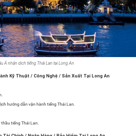
u Á nhận dịch tiếng Thái Lan tại Long An
gành Kỹ Thuật / Công Nghệ / Sản Xuất Tại Long An
n.
dịch hướng dẫn vận hành tiếng Thái Lan.
 thầu tiếng Thái Lan.
h Tài Chính / Ngân Hàng / Bảo Hiểm Tại Long An