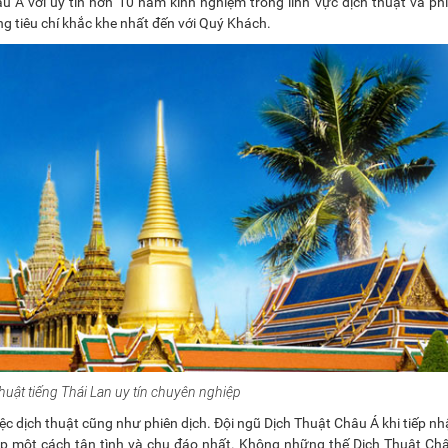
 Á với uy tín hơn 10 năm kinh nghiệm trong lĩnh vực dịch thuật và phi
 tiêu chí khắc khe nhất đến với Quý Khách.
huật tiếng Thái Lan uy tín chuyên nghiệp
ệc dịch thuật cũng như phiên dịch. Đội ngũ Dịch Thuật Châu Á khi tiếp n
iúp một cách tận tình và chu đáo nhất. Không những thế Dịch Thuật Ch