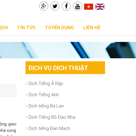
DỊCH
TIN TỨC
TUYỂN DỤNG
LIÊN HỆ
DỊCH VỤ DỊCH THUẬT
Dịch Tiếng Ả Rập
Dịch Tiếng Anh
Dịch tiếng Ba Lan
Dịch Tiếng Bồ Đào Nha
ộng giao
Dịch tiếng Đan Mạch
 nhà cung