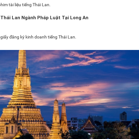
im tài liệu tiếng Thái Lan.
 Thái Lan Ngành Pháp Luật Tại Long An
, giấy đăng ký kinh doanh tiếng Thái Lan.
.