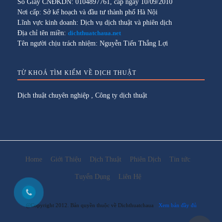
Số Giấy CNĐKDN: 0104897761, cấp ngày 10/09/2010
Nơi cấp: Sở kế hoạch và đầu tư thành phố Hà Nội
Lĩnh vực kinh doanh: Dịch vụ dịch thuật và phiên dịch
Địa chỉ tên miền:
dichthuatchaua.net
Tên người chịu trách nhiệm: Nguyễn Tiến Thắng Lợi
TỪ KHOÁ TÌM KIẾM VỀ DỊCH THUẬT
Dịch thuật chuyên nghiệp
,
Công ty dịch thuật
Home
Giới Thiệu
Dịch Thuật
Phiên Dịch
Tin tức
Tuyển Dụng
Liên Hệ
@Copyright 2012. Bản quyền thuộc về Dichthuatchaua
Xem bản đầy đủ