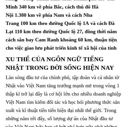
Minh 340 km về phía Bắc, cách thủ đô Hà
Nội 1.380 km về phía Nam và cách Nha
Trang 100 km theo đường Quốc lộ 1A và cách Đà
Lạt 110 km theo đường Quốc lộ 27, đồng thời nằm
cách sân bay Cam Ranh khoảng 60 km, thuận tiện
cho việc giao lưu phát triển kinh tế xã hội của tỉnh
XU THẾ CỦA NGÔN NGỮ TIẾNG
NHẬT TRONG ĐỜI SỐNG HIỆN NAY
Làn sóng đầu tư của chính phủ, tập đoàn và cá nhân từ
Nhật vào Việt Nam tăng trưởng mạnh mẽ trong vòng 1
thập kỉ trở lại đây là cơ hội lớn cho nhiều doanh nghiệp
Việt Nam tìm kiếm đối tác và học hỏi phương thức sản
xuất và kĩ thuật tiên tiến hiện đại nhất thế giới. Trong
những năm tới đây, số lượng dự án của Nhật đầu tư
vào Việt Nam hứa hẹn sẽ bứt phá hơn nữa nhờ những