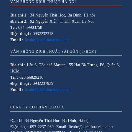
VĂN PHÒNG DỊCH THUẬT HÀ NỘI
Địa chỉ 1 :
34 Nguyễn Thái Học, Ba Đình, Hà nội
Địa chỉ 2:
92 Nguyễn Xiển, Thanh Xuân Hà Nội
Tel:
024.39903758
Điện thoại :
0932232318
Email :
lienhe@dichthuatchaua.net
VĂN PHÒNG DỊCH THUẬT SÀI GÒN (TPHCM)
Địa chỉ :
Lầu 6, Tòa nhà Master, 155 Hai Bà Trưng, P6, Quận 3,
HCM
Tel :
028.66829216
Điện thoại :
0932237939
Email :
lienhe@dichthuatchaua.net
CÔNG TY CỔ PHẦN CHÂU Á
Địa chỉ: 34 Nguyễn Thái Học, Ba Đình, Hà nội
Điện thoại: 093-2237-939- Email: lienhe@dichthuatchaua.net