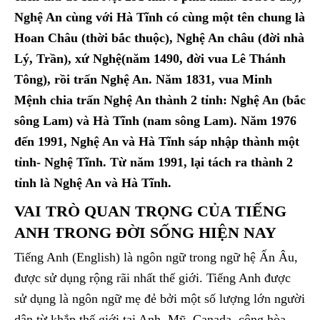
Nghệ An cùng với Hà Tĩnh có cùng một tên chung là
Hoan Châu (thời bắc thuộc), Nghệ An châu (đời nhà
Lý, Trần), xứ Nghệ(năm 1490, đời vua Lê Thánh
Tông), rồi trấn Nghệ An. Năm 1831, vua Minh
Mệnh chia trấn Nghệ An thành 2 tỉnh: Nghệ An (bắc
sông Lam) và Hà Tĩnh (nam sông Lam). Năm 1976
đến 1991, Nghệ An và Hà Tĩnh sáp nhập thành một
tỉnh- Nghệ Tĩnh. Từ năm 1991, lại tách ra thành 2
tỉnh là Nghệ An và Hà Tĩnh.
VAI TRÒ QUAN TRỌNG CỦA TIẾNG
ANH TRONG ĐỜI SỐNG HIỆN NAY
Tiếng Anh (English) là ngôn ngữ trong ngữ hệ Ấn Âu,
được sử dụng rộng rãi nhất thế giới. Tiếng Anh được
sử dụng là ngôn ngữ mẹ đẻ bởi một số lượng lớn người
dân từ khắp thế giới tại Anh, Mỹ, Canada, cộng hòa