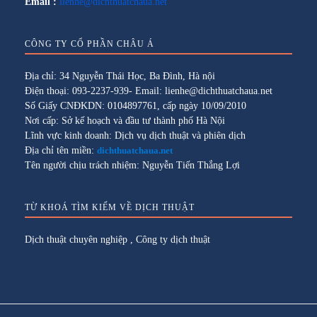
Email :
lienhe@dichthuatchaua.net
CÔNG TY CỔ PHẦN CHÂU Á
Địa chỉ: 34 Nguyễn Thái Học, Ba Đình, Hà nội
Điện thoại: 093-2237-939- Email: lienhe@dichthuatchaua.net
Số Giấy CNĐKDN: 0104897761, cấp ngày 10/09/2010
Nơi cấp: Sở kế hoạch và đầu tư thành phố Hà Nội
Lĩnh vực kinh doanh: Dịch vụ dịch thuật và phiên dịch
Địa chỉ tên miền:
dichthuatchaua.net
Tên người chịu trách nhiệm: Nguyễn Tiến Thắng Lợi
TỪ KHOÁ TÌM KIẾM VỀ DỊCH THUẬT
Dịch thuật chuyên nghiệp
,
Công ty dịch thuật