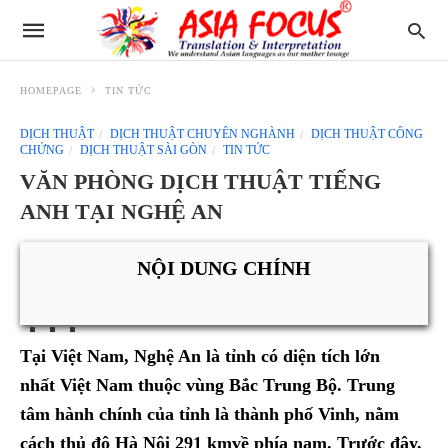
HOMEPAGE
TIN TỨC
DỊCH THUẬT
DỊCH THUẬT CHUYÊN NGHÀNH
DỊCH THUẬT CÔNG
CHỨNG
DỊCH THUẬT SÀI GÒN
TIN TỨC
VĂN PHÒNG DỊCH THUẬT TIẾNG
ANH TẠI NGHỆ AN
NỘI DUNG CHÍNH
Tại Việt Nam, Nghệ An là tỉnh có diện tích lớn
nhất Việt Nam thuộc vùng Bắc Trung Bộ. Trung
tâm hành chính của tỉnh là thành phố Vinh, nằm
cách thủ đô Hà Nội 291 kmvề phía nam. Trước đây,