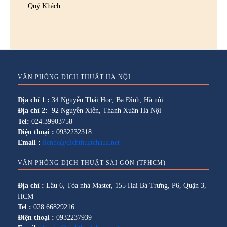
Quý Khách.
VĂN PHÒNG DỊCH THUẬT HÀ NỘI
Địa chỉ 1 :
34 Nguyễn Thái Học, Ba Đình, Hà nội
Địa chỉ 2:
92 Nguyễn Xiển, Thanh Xuân Hà Nội
Tel:
024.39903758
Điện thoại :
0932232318
Email :
lienhe@dichthuatchaua.net
VĂN PHÒNG DỊCH THUẬT SÀI GÒN (TPHCM)
Địa chỉ :
Lầu 6, Tòa nhà Master, 155 Hai Bà Trưng, P6, Quận 3,
HCM
Tel :
028.66829216
Điện thoại :
0932237939