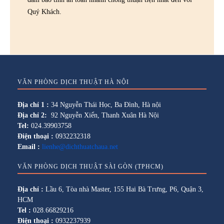
Quý Khách.
VĂN PHÒNG DỊCH THUẬT HÀ NỘI
Địa chỉ 1 :
34 Nguyễn Thái Học, Ba Đình, Hà nội
Địa chỉ 2:
92 Nguyễn Xiển, Thanh Xuân Hà Nội
Tel:
024.39903758
Điện thoại :
0932232318
Email :
lienhe@dichthuatchaua.net
VĂN PHÒNG DỊCH THUẬT SÀI GÒN (TPHCM)
Địa chỉ :
Lầu 6, Tòa nhà Master, 155 Hai Bà Trưng, P6, Quận 3,
HCM
Tel :
028.66829216
Điện thoại :
0932237939