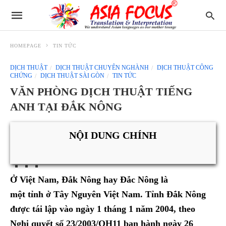
HOMEPAGE
TIN TỨC
DỊCH THUẬT
DỊCH THUẬT CHUYÊN NGHÀNH
DỊCH THUẬT CÔNG
CHỨNG
DỊCH THUẬT SÀI GÒN
TIN TỨC
VĂN PHÒNG DỊCH THUẬT TIẾNG
ANH TẠI ĐẮK NÔNG
NỘI DUNG CHÍNH
Ở Việt Nam, Đắk Nông hay Đắc Nông là
một tỉnh ở Tây Nguyên Việt Nam. Tỉnh Đắk Nông
được tái lập vào ngày 1 tháng 1 năm 2004, theo
Nghị quyết số 23/2003/QH11 ban hành ngày 26