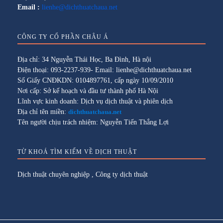
Email :
lienhe@dichthuatchaua.net
CÔNG TY CỔ PHẦN CHÂU Á
Địa chỉ: 34 Nguyễn Thái Học, Ba Đình, Hà nội
Điện thoại: 093-2237-939- Email: lienhe@dichthuatchaua.net
Số Giấy CNĐKDN: 0104897761, cấp ngày 10/09/2010
Nơi cấp: Sở kế hoạch và đầu tư thành phố Hà Nội
Lĩnh vực kinh doanh: Dịch vụ dịch thuật và phiên dịch
Địa chỉ tên miền:
dichthuatchaua.net
Tên người chịu trách nhiệm: Nguyễn Tiến Thắng Lợi
TỪ KHOÁ TÌM KIẾM VỀ DỊCH THUẬT
Dịch thuật chuyên nghiệp
,
Công ty dịch thuật