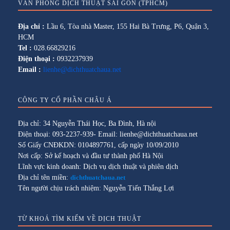
VĂN PHÒNG DỊCH THUẬT SÀI GÒN (TPHCM)
Địa chỉ :
Lầu 6, Tòa nhà Master, 155 Hai Bà Trưng, P6, Quận 3,
HCM
Tel :
028.66829216
Điện thoại :
0932237939
Email :
lienhe@dichthuatchaua.net
CÔNG TY CỔ PHẦN CHÂU Á
Địa chỉ: 34 Nguyễn Thái Học, Ba Đình, Hà nội
Điện thoại: 093-2237-939- Email: lienhe@dichthuatchaua.net
Số Giấy CNĐKDN: 0104897761, cấp ngày 10/09/2010
Nơi cấp: Sở kế hoạch và đầu tư thành phố Hà Nội
Lĩnh vực kinh doanh: Dịch vụ dịch thuật và phiên dịch
Địa chỉ tên miền:
dichthuatchaua.net
Tên người chịu trách nhiệm: Nguyễn Tiến Thắng Lợi
TỪ KHOÁ TÌM KIẾM VỀ DỊCH THUẬT