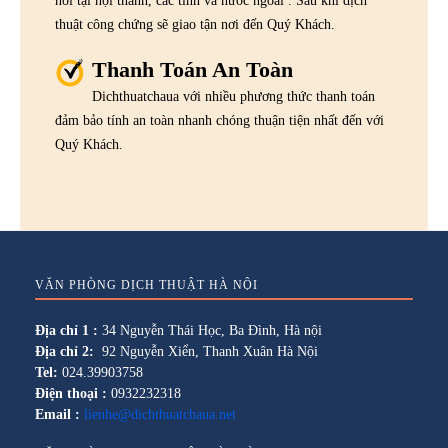
nơi tại nội thành, các tỉnh và nước ngoài . Sau khi dịch
thuật công chứng sẽ giao tận nơi đến Quý Khách.
Thanh Toán An Toàn
Dichthuatchaua với nhiều phương thức thanh toán
đảm bảo tính an toàn nhanh chóng thuận tiện nhất đến với
Quý Khách.
VĂN PHÒNG DỊCH THUẬT HÀ NỘI
Địa chỉ 1 :
34 Nguyễn Thái Học, Ba Đình, Hà nội
Địa chỉ 2:
92 Nguyễn Xiển, Thanh Xuân Hà Nội
Tel:
024.39903758
Điện thoại :
0932232318
Email :
lienhe@dichthuatchaua.net