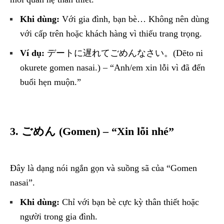
Khi dùng:
Với gia đình, bạn bè… Không nên dùng
với cấp trên hoặc khách hàng vì thiếu trang trọng.
Ví dụ:
デートに遅れてごめんなさい。(Dēto ni
okurete gomen nasai.) – “Anh/em xin lỗi vì đã đến
buổi hẹn muộn.”
3. ごめん (Gomen) – “Xin lỗi nhé”
Đây là dạng nói ngắn gọn và suồng sã của “Gomen
nasai”.
Khi dùng:
Chỉ với bạn bè cực kỳ thân thiết hoặc
người trong gia đình.