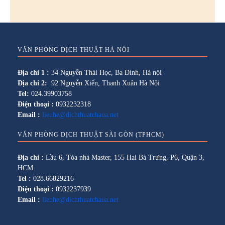
VĂN PHÒNG DỊCH THUẬT HÀ NỘI
Địa chỉ 1 :
34 Nguyễn Thái Học, Ba Đình, Hà nội
Địa chỉ 2:
92 Nguyễn Xiển, Thanh Xuân Hà Nội
Tel:
024.39903758
Điện thoại :
0932232318
Email :
lienhe@dichthuatchaua.net
VĂN PHÒNG DỊCH THUẬT SÀI GÒN (TPHCM)
Địa chỉ :
Lầu 6, Tòa nhà Master, 155 Hai Bà Trưng, P6, Quận 3,
HCM
Tel :
028.66829216
Điện thoại :
0932237939
Email :
lienhe@dichthuatchaua.net