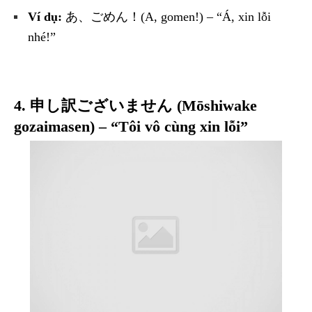
Ví dụ:
あ、ごめん！(A, gomen!) – “Á, xin lỗi
nhé!”
4. 申し訳ございません (Mōshiwake
gozaimasen) – “Tôi vô cùng xin lỗi”