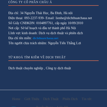
CÔNG TY CỔ PHẦN CHÂU Á
Địa chỉ: 34 Nguyễn Thái Học, Ba Đình, Hà nội
Điện thoại: 093-2237-939- Email: lienhe@dichthuatchaua.net
Số Giấy CNĐKDN: 0104897761, cấp ngày 10/09/2010
Nơi cấp: Sở kế hoạch và đầu tư thành phố Hà Nội
Lĩnh vực kinh doanh: Dịch vụ dịch thuật và phiên dịch
Địa chỉ tên miền:
dichthuatchaua.net
Tên người chịu trách nhiệm: Nguyễn Tiến Thắng Lợi
TỪ KHOÁ TÌM KIẾM VỀ DỊCH THUẬT
Dịch thuật chuyên nghiệp
,
Công ty dịch thuật
Home
Giới Thiệu
Dịch Thuật
Phiên Dịch
Tin tức