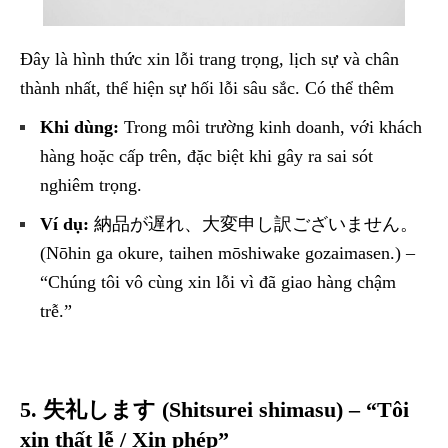
Đây là hình thức xin lỗi trang trọng, lịch sự và chân
thành nhất, thể hiện sự hối lỗi sâu sắc. Có thể thêm
Khi dùng:
Trong môi trường kinh doanh, với khách
hàng hoặc cấp trên, đặc biệt khi gây ra sai sót
nghiêm trọng.
Ví dụ:
納品が遅れ、大変申し訳ございません。
(Nōhin ga okure, taihen mōshiwake gozaimasen.) –
“Chúng tôi vô cùng xin lỗi vì đã giao hàng chậm
trễ.”
5. 失礼します (Shitsurei shimasu) – “Tôi
xin thất lễ / Xin phép”