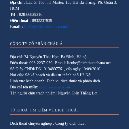
Địa chỉ :
Lầu 6, Tòa nhà Master, 155 Hai Bà Trưng, P6, Quận 3,
HCM
Tel :
028.66829216
Điện thoại :
0932237939
Email :
lienhe@dichthuatchaua.net
CÔNG TY CỔ PHẦN CHÂU Á
Địa chỉ: 34 Nguyễn Thái Học, Ba Đình, Hà nội
Điện thoại: 093-2237-939- Email: lienhe@dichthuatchaua.net
Số Giấy CNĐKDN: 0104897761, cấp ngày 10/09/2010
Nơi cấp: Sở kế hoạch và đầu tư thành phố Hà Nội
Lĩnh vực kinh doanh: Dịch vụ dịch thuật và phiên dịch
Địa chỉ tên miền:
dichthuatchaua.net
Tên người chịu trách nhiệm: Nguyễn Tiến Thắng Lợi
TỪ KHOÁ TÌM KIẾM VỀ DỊCH THUẬT
Dịch thuật chuyên nghiệp
,
Công ty dịch thuật