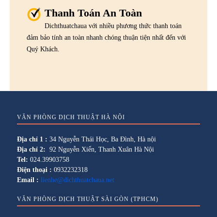
Thanh Toán An Toàn
Dichthuatchaua với nhiều phương thức thanh toán
đảm bảo tính an toàn nhanh chóng thuận tiện nhất đến với
Quý Khách.
VĂN PHÒNG DỊCH THUẬT HÀ NỘI
Địa chỉ 1 :
34 Nguyễn Thái Học, Ba Đình, Hà nội
Địa chỉ 2:
92 Nguyễn Xiển, Thanh Xuân Hà Nội
Tel:
024.39903758
Điện thoại :
0932232318
Email :
lienhe@dichthuatchaua.net
VĂN PHÒNG DỊCH THUẬT SÀI GÒN (TPHCM)