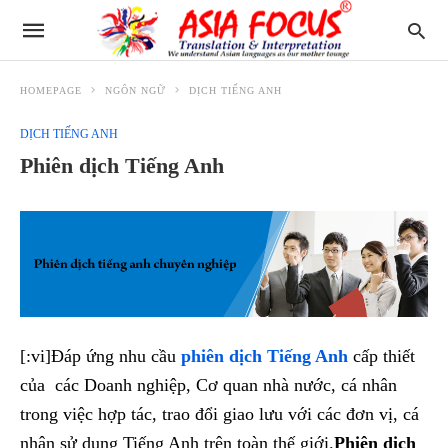
HOMEPAGE
NGÔN NGỮ
DỊCH TIẾNG ANH
DỊCH TIẾNG ANH
Phiên dịch Tiếng Anh
[:vi]Đáp ứng nhu cầu
phiên dịch Tiếng Anh
cấp thiết
của các Doanh nghiệp, Cơ quan nhà nước, cá nhân
trong việc hợp tác, trao đổi giao lưu với các đơn vị, cá
nhân sử dụng Tiếng Anh trên toàn thế giới.
Phiên dịch