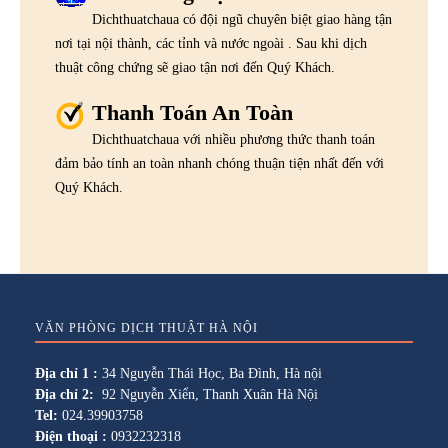
Dichthuatchaua có đội ngũ chuyên biệt giao hàng tận
nơi tại nội thành, các tỉnh và nước ngoài . Sau khi dịch
thuật công chứng sẽ giao tận nơi đến Quý Khách.
Thanh Toán An Toàn
Dichthuatchaua với nhiều phương thức thanh toán
đảm bảo tính an toàn nhanh chóng thuận tiện nhất đến với
Quý Khách.
VĂN PHÒNG DỊCH THUẬT HÀ NỘI
Địa chỉ 1 :
34 Nguyễn Thái Học, Ba Đình, Hà nội
Địa chỉ 2:
92 Nguyễn Xiển, Thanh Xuân Hà Nội
Tel:
024.39903758
Điện thoại :
0932232318