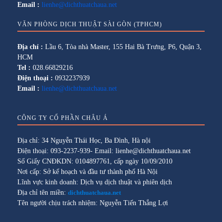
Email :
lienhe@dichthuatchaua.net
VĂN PHÒNG DỊCH THUẬT SÀI GÒN (TPHCM)
Địa chỉ :
Lầu 6, Tòa nhà Master, 155 Hai Bà Trưng, P6, Quận 3,
HCM
Tel :
028.66829216
Điện thoại :
0932237939
Email :
lienhe@dichthuatchaua.net
CÔNG TY CỔ PHẦN CHÂU Á
Địa chỉ: 34 Nguyễn Thái Học, Ba Đình, Hà nội
Điện thoại: 093-2237-939- Email: lienhe@dichthuatchaua.net
Số Giấy CNĐKDN: 0104897761, cấp ngày 10/09/2010
Nơi cấp: Sở kế hoạch và đầu tư thành phố Hà Nội
Lĩnh vực kinh doanh: Dịch vụ dịch thuật và phiên dịch
Địa chỉ tên miền:
dichthuatchaua.net
Tên người chịu trách nhiệm: Nguyễn Tiến Thắng Lợi