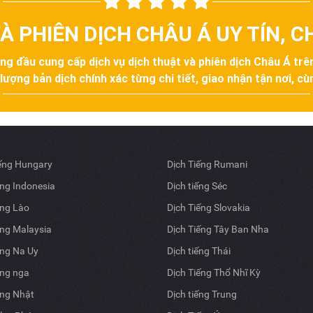
À PHIÊN DỊCH CHÂU Á UY TÍN, 
àng đầu cung cấp dịch vụ dịch thuật và phiên dịch Châu Á tr
ợng bản dịch chính xác từng chi tiết, giao nhận tận nơi, cùn
iếng Hungary
Dịch Tiếng Rumani
ếng Indonesia
Dịch tiếng Séc
ếng Lào
Dịch Tiếng Slovakia
ếng Malaysia
Dịch Tiếng Tây Ban Nha
ếng Na Uy
Dịch tiếng Thái
ếng nga
Dịch Tiếng Thổ Nhĩ Kỳ
ếng Nhật
Dịch tiếng Trung