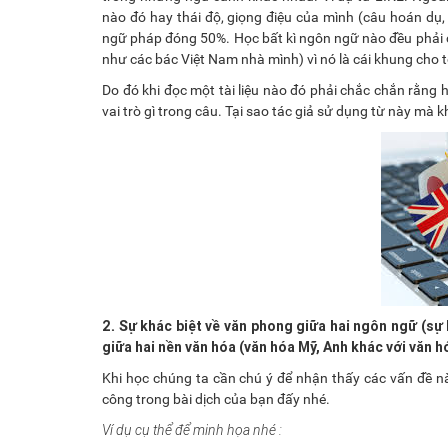
nào đó hay thái độ, giọng điệu của mình (câu hoán dụ,
ngữ pháp đóng 50%. Học bất kì ngôn ngữ nào đều phải c
như các bác Việt Nam nhà mình) vì nó là cái khung cho 
Do đó khi đọc một tài liệu nào đó phải chắc chắn rằng h
vai trò gì trong câu. Tại sao tác giả sử dụng từ này mà
2. Sự khác biệt về văn phong giữa hai ngôn ngữ (sự 
giữa hai nền văn hóa (văn hóa Mỹ, Anh khác với văn h
Khi học chúng ta cần chú ý để nhận thấy các vấn đề n
công trong bài dịch của bạn đấy nhé.
Ví dụ cụ thể để minh họa nhé :