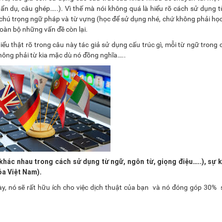
 ẩn dụ, câu ghép…..). Vì thế mà nói không quá là hiểu rõ cách sử dụng 
hú trọng ngữ pháp và từ vựng (học để sử dụng nhé, chứ không phải học 
toàn bộ những vấn đề còn lại.
iểu thật rõ trong câu này tác giả sử dụng cấu trúc gì, mỗi từ ngữ trong
 không phải từ kia mặc dù nó đồng nghĩa…..
khác nhau trong cách sử dụng từ ngữ, ngôn từ, giọng điệu…..), sự k
óa Việt Nam).
ày, nó sẽ rất hữu ích cho việc dịch thuật của bạn và nó đóng góp 30%