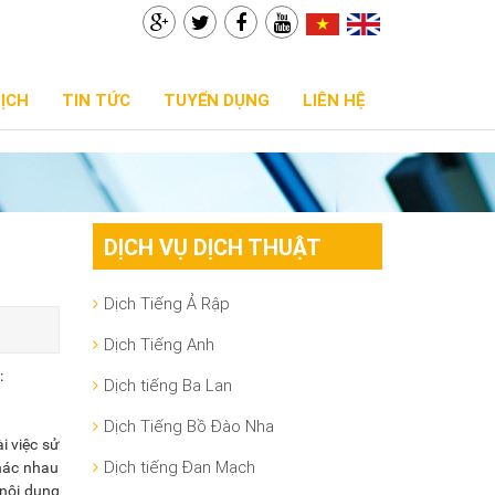
DỊCH
TIN TỨC
TUYỂN DỤNG
LIÊN HỆ
DỊCH VỤ DỊCH THUẬT
Dịch Tiếng Ả Rập
Dịch Tiếng Anh
:
Dịch tiếng Ba Lan
Dịch Tiếng Bồ Đào Nha
i việc sử
Dịch tiếng Đan Mạch
khác nhau
 nội dung