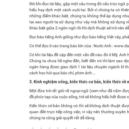
Đôi khi đọc tài liệu, gặp một câu trong đó cấu trúc ngữ
hiểu hay dịch một cách xuôi tai. Bởi vì chúng ta có th
những điểm khác biệt, chúng ta không thể áp dụng như 
tại sao người ta sử dụng như vậy mà không sử dụng như
khác biệt giữa 2 ngôn ngữ rồi thì dịch thuật sẽ trở nên 
Đọc báo tiếng Anh giống như đọc báo tiếng Việt vậy, phải
Có thể đọc ở các trang báo lớn của : Nước Anh : www.
Có khi tài liệu đề cập đến một vấn đề nào đó ở Mỹ, Anh 
Chúng ta chưa hề nghe đến, biết đến nó thì làm sao dị
ngân hàng được giao dịch 1 tài liệu chuyên ngành kĩ t
cách học hỏi qua báo chí, phim ảnh….
3. Kinh nghiệm sống, kiến thức cơ bản, kiến thức về
Một đứa trẻ rất giỏi về ngoại ngữ (xem như đã nắm đư
đề phức tạp của cuộc sống, trẻ sẽ không hiểu hết được 
Kiến thức cớ bản không có thì sẽ không dịch thuật đượ
quan đến trực tiếp công việc, vì vậy nên thường xuyên
chúng ta cũng giải quyết rất dễ dàng.