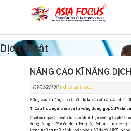
Dịch thuật
NÂNG CAO KĨ NĂNG DỊC
(09/02/2018) |
Dịch thuật
Tin tức
Nâng cao kĩ năng dịch thuật đó là vấn đề cần rất nhiều t
1. Cấu trúc ngữ pháp và từ vựng đóng góp 50% để có 
Phải có nguyên nhân tại sao khi đi học chúng ta phải học 
dụng từ ngữ để diễn đạt (động từ, tính từ….từ tượng h
trong những ngữ cảnh khác nhau. Ví dụ từ LIKE. Ngoài 