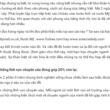
 pháp chúng ta biết, từ vựng trong câu cũng biết nhưng vẫn rất khó khăn t
iên hướng sẽ dịch theo văn phong, cách sử dụng của tiếng Việt. Mà 2 ng
vậy. Phải luyện tập trực tiếp trên các tờ báo của nước Anh và nước Mỹ
 thế kia. Khi quen thuộc với văn phong của tiếng Anh rồi, tức là đã n
dễ dàng hơn nhiều.
 đọc hàng ngày và khi đọc phải thắc mắc tại sao cái này ? Tại sao cái kia
dailymail.co.uk; Nước Mỹ : www.forbes.com hay www.sciencedaily.com
hay bất kì một nước nào đó. Và vấn đề đó hoàn toàn xa lạ đối với người 
ch thuật đúng được. (Đơn giản như thế này, một bạn học chuyên ngành 
huật). Sự khác biệt về văn hóa là một điều chúng ta có thể thu hẹp dễ 
 những lĩnh vực chuyên sâu đóng góp 20% còn lại.
ợc 2 phần ở trên) nhưng kinh nghiệm sống chưa nhiều làm sao hiểu đượ
các ngụ ý sâu xa của vấn đề.
c những lĩnh vực chuyên sâu. Mỗi người có một lĩnh vực sở trường của 
 học hỏi những kiến thức mới về chuyên ngành của mình để khi gặp tình 