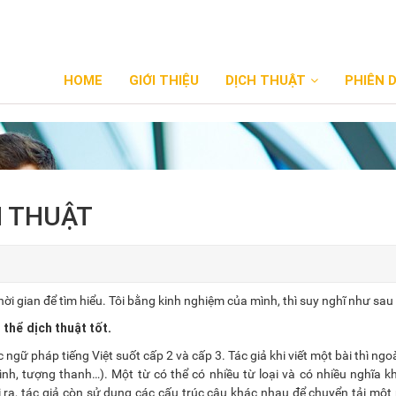
HOME
GIỚI THIỆU
DỊCH THUẬT
PHIÊN 
H THUẬT
hời gian để tìm hiểu. Tôi bằng kinh nghiệm của mình, thì suy nghĩ như sau 
thể dịch thuật tốt.
ngữ pháp tiếng Việt suốt cấp 2 và cấp 3. Tác giả khi viết một bài thì ngoà
ình, tượng thanh…). Một từ có thể có nhiều từ loại và có nhiều nghĩa 
ra, tác giả còn sử dụng các cấu trúc câu khác nhau để chuyển tải một