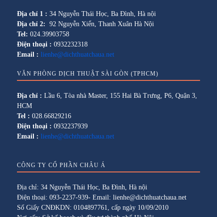
Địa chỉ 1 :
34 Nguyễn Thái Học, Ba Đình, Hà nội
Địa chỉ 2:
92 Nguyễn Xiển, Thanh Xuân Hà Nội
Tel:
024.39903758
Điện thoại :
0932232318
Email :
lienhe@dichthuatchaua.net
VĂN PHÒNG DỊCH THUẬT SÀI GÒN (TPHCM)
Địa chỉ :
Lầu 6, Tòa nhà Master, 155 Hai Bà Trưng, P6, Quận 3,
HCM
Tel :
028.66829216
Điện thoại :
0932237939
Email :
lienhe@dichthuatchaua.net
CÔNG TY CỔ PHẦN CHÂU Á
Địa chỉ: 34 Nguyễn Thái Học, Ba Đình, Hà nội
Điện thoại: 093-2237-939- Email: lienhe@dichthuatchaua.net
Số Giấy CNĐKDN: 0104897761, cấp ngày 10/09/2010