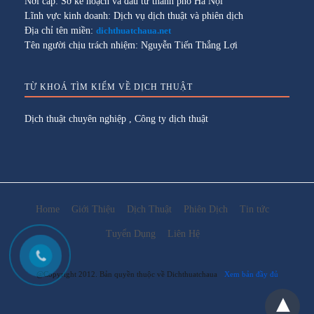
Nơi cấp: Sở kế hoạch và đầu tư thành phố Hà Nội
Lĩnh vực kinh doanh: Dịch vụ dịch thuật và phiên dịch
Địa chỉ tên miền:
dichthuatchaua.net
Tên người chịu trách nhiệm: Nguyễn Tiến Thắng Lợi
TỪ KHOÁ TÌM KIẾM VỀ DỊCH THUẬT
Dịch thuật chuyên nghiệp
,
Công ty dịch thuật
Home
Giới Thiệu
Dịch Thuật
Phiên Dịch
Tin tức
Tuyển Dụng
Liên Hệ
@Copyright 2012. Bản quyền thuộc về Dichthuatchaua
Xem bản đầy đủ