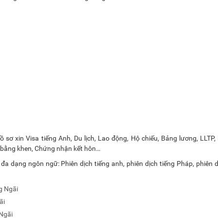
 sơ xin Visa tiếng Anh, Du lịch, Lao động, Hộ chiếu, Bảng lương, LLTP,
h, bằng khen, Chứng nhận kết hôn…
 đa dạng ngôn ngữ: Phiên dịch tiếng anh, phiên dịch tiếng Pháp, phiên d
g Ngãi
ãi
 Ngãi