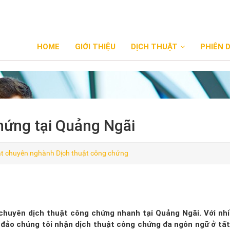
HOME
GIỚI THIỆU
DỊCH THUẬT
PHIÊN 
chứng tại Quảng Ngãi
ật chuyên nghành
Dịch thuật công chứng
chuyên dịch thuật công chứng nhanh tại Quảng Ngãi. Với nh
 đảo chúng tôi nhận dịch thuật công chứng đa ngôn ngữ ở tấ