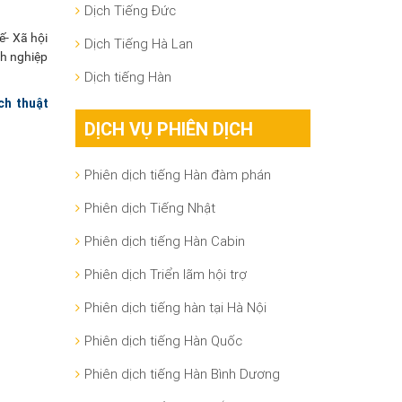
Dịch Tiếng Đức
- Xã hội
Dịch Tiếng Hà Lan
nh nghiệp
Dịch tiếng Hàn
ch thuật
DỊCH VỤ PHIÊN DỊCH
Phiên dịch tiếng Hàn đàm phán
Phiên dịch Tiếng Nhật
Phiên dịch tiếng Hàn Cabin
Phiên dịch Triển lãm hội trợ
Phiên dịch tiếng hàn tại Hà Nội
Phiên dịch tiếng Hàn Quốc
Phiên dịch tiếng Hàn Bình Dương