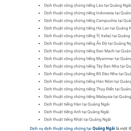
Dịch thuật công chứng tiếng Lào tại Quảng Ngã
Dịch thuật công chứng tiếng Indonesia tại Quản
Dịch thuật công chứng tiếng Campuchia tại Qu
Dịch thuật công chứng tiếng Hà Lan tại Quảng 
Dịch thuật công chứng tiếng Ý( Italia) tại Quảng
Dịch thuật công chứng tiếng Ấn Độ tại Quảng N
Dịch thuật công chứng tiếng Đan Mạch tại Quả
Dịch thuật công chứng tiếng Myanmar tại Quản
Dịch thuật công chứng tiếng Tây Ban Nha tại Q
Dịch thuật công chứng tiếng Bồ Đào Nha tại Qu
Dịch thuật công chứng tiếng Hán Nôm tại Quản
Dịch thuật công chứng tiếng Thụy Điển tại Quản
Dịch thuật công chứng tiếng Malaysia tại Quản
Dịch thuật tiếng Hàn tại Quảng Ngãi
Dịch thuật tiếng Anh tại Quảng Ngãi
Dịch thuật tiếng Nhật tại Quảng Ngãi
Quảng Ngãi
Dịch vụ dịch thuật công chứng tại
là một t