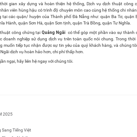
thời gian xây dựng và hoàn thiện hệ thống, Dịch vụ dịch thuật công 
hân viên hùng hậu có trình độ chuyên môn cao cùng hệ thống chi nhánh
ng tại các quận/ huyện của Thành phố Đà Nẵng như: quận Ba Tơ, quận 
a Hành, quận Sơn Hà, quận Sơn tịnh, quận Trà Bồng, quận Tư Nghĩa.
Quảng Ngãi
h thuật công chứng tại
có thể góp một phần vào sự thành 
c doanh nghiệp sử dụng dịch vụ trên toàn quốc nói chung. Trong thời
 muốn tiếp tục nhận được sự tin yêu của quý khách hàng, và chúng tô
Ngãi dịch vụ hoàn hảo hơn, chi phí thấp hơn.
n ngại, hãy liên hệ ngay với chúng tôi.
M 2025
 Sang Tiếng Việt