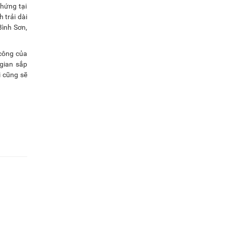
chứng tại
 trải dài
Bình Sơn,
công của
 gian sắp
i cũng sẽ