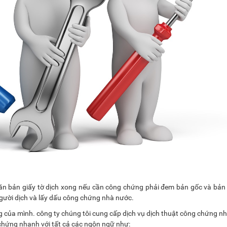
n bản giấy tờ dịch xong nếu cần công chứng phải đem bản gốc và bản 
gười dịch và lấy dấu công chứng nhà nước.
ng của mình. công ty chúng tôi cung cấp dịch vụ dịch thuật công chứng n
 chứng nhanh với tất cả các ngôn ngữ như: