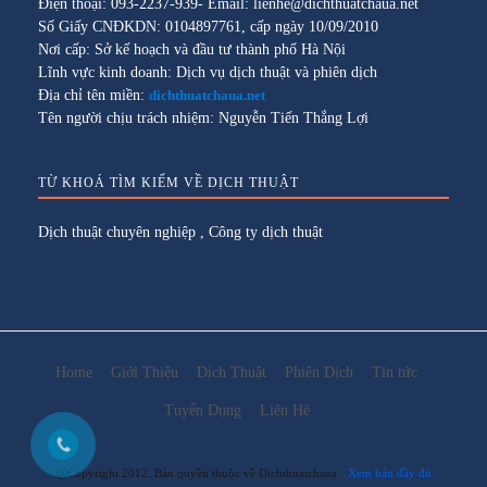
Điện thoại: 093-2237-939- Email: lienhe@dichthuatchaua.net
Số Giấy CNĐKDN: 0104897761, cấp ngày 10/09/2010
Nơi cấp: Sở kế hoạch và đầu tư thành phố Hà Nội
Lĩnh vực kinh doanh: Dịch vụ dịch thuật và phiên dịch
Địa chỉ tên miền:
dichthuatchaua.net
Tên người chịu trách nhiệm: Nguyễn Tiến Thắng Lợi
TỪ KHOÁ TÌM KIẾM VỀ DỊCH THUẬT
Dịch thuật chuyên nghiệp
,
Công ty dịch thuật
Home
Giới Thiệu
Dịch Thuật
Phiên Dịch
Tin tức
Tuyển Dụng
Liên Hệ
@Copyright 2012. Bản quyền thuộc về Dichthuatchaua
Xem bản đầy đủ