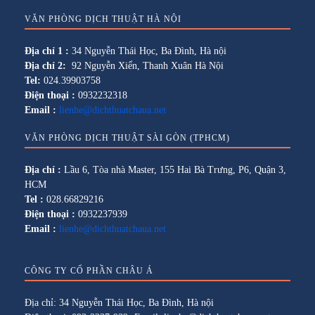
VĂN PHÒNG DỊCH THUẬT HÀ NỘI
Địa chỉ 1 :
34 Nguyễn Thái Học, Ba Đình, Hà nội
Địa chỉ 2:
92 Nguyễn Xiển, Thanh Xuân Hà Nội
Tel:
024.39903758
Điện thoại :
0932232318
Email :
lienhe@dichthuatchaua.net
VĂN PHÒNG DỊCH THUẬT SÀI GÒN (TPHCM)
Địa chỉ :
Lầu 6, Tòa nhà Master, 155 Hai Bà Trưng, P6, Quận 3,
HCM
Tel :
028.66829216
Điện thoại :
0932237939
Email :
lienhe@dichthuatchaua.net
CÔNG TY CỔ PHẦN CHÂU Á
Địa chỉ: 34 Nguyễn Thái Học, Ba Đình, Hà nội