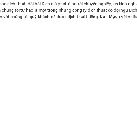
rong dịch thuật đòi hỏi Dịch giả phải là người chuyên nghiệp, có kinh ngh
chúng tôi tự hào là một trong những công ty dịch thuật có đội ngũ Dịch
Đan Mạch
n với chúng tôi quý khách sẽ được dịch thuật tiếng
với nhiề