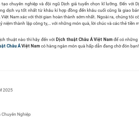
ạo chuyên nghiệp và đội ngũ Dịch giả tuyển chọn kĩ lưỡng. Đến với D
 dịch vụ tốt nhất từ khâu kí hợp đồng đến khâu cuối cũng là giao bản
 Việt Nam xác với thời gian hoàn thành sớm nhất. Ngoài ra, chúng tôi c
kỷ niệm thành lập công ty,… với những món quà, lời chúc và các thẻ tiền mặ
Dịch thuật Châu Á Việt Nam
ch thuật nào thì hăy đến với
để có những 
uật Châu Á
Việt Nam
có hàng ngàn món quà hấp dẫn đang chờ đón bạn!
M 2025
n Chuyên Nghiệp