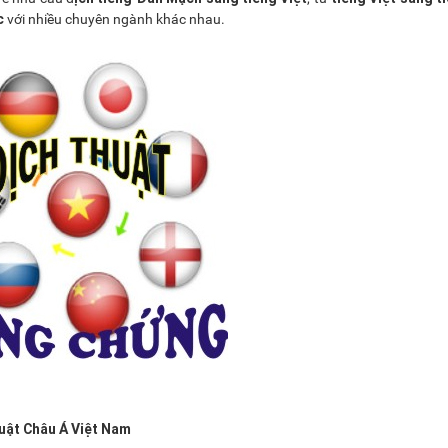
c
với nhiều chuyên ngành khác nhau.
huật Châu Á Việt Nam