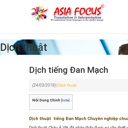
Dịch thuật
Dịch tiếng Đan Mạch
(24/03/2018) |
Dịch thuật
Nội Dung Chính
[
hide
]
Dịch thuật tiếng Đan Mạch
Chuyên nghiệp chuẩ
Dịch thuật Châu Á VN đă nhận thấy được sự cần thiết 