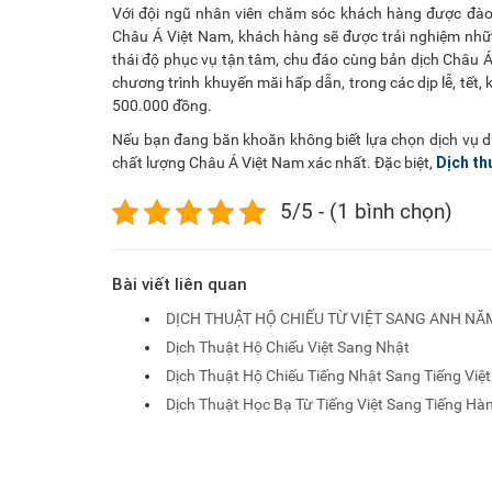
Với đội ngũ nhân viên chăm sóc khách hàng được đào t
Châu Á Việt Nam, khách hàng sẽ được trải nghiệm những
thái độ phục vụ tận tâm, chu đáo cùng bản dịch Châu Á
chương trình khuyến măi hấp dẫn, trong các dịp lễ, tết, 
500.000 đồng.
Nếu bạn đang băn khoăn không biết lựa chọn dịch vụ dị
Dịch th
chất lượng Châu Á Việt Nam xác nhất. Đặc biệt,
5/5 - (1 bình chọn)
Bài viết liên quan
DỊCH THUẬT HỘ CHIẾU TỪ VIỆT SANG ANH NĂ
Dịch Thuật Hộ Chiếu Việt Sang Nhật
Dịch Thuật Hộ Chiếu Tiếng Nhật Sang Tiếng Việt
Dịch Thuật Học Bạ Từ Tiếng Việt Sang Tiếng Hà