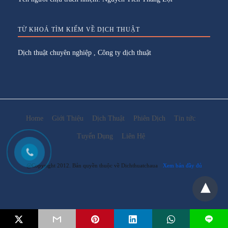
TỪ KHOÁ TÌM KIẾM VỀ DỊCH THUẬT
Dịch thuật chuyên nghiệp
,
Công ty dịch thuật
Home
Giới Thiệu
Dịch Thuật
Phiên Dịch
Tin tức
Tuyển Dụng
Liên Hệ
@Copyright 2012. Bản quyền thuộc về Dichthuatchaua
Xem bản đầy đủ
L