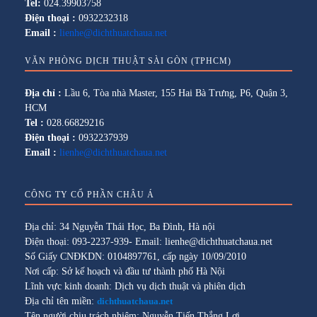
Tel:
024.39903758
Điện thoại :
0932232318
Email :
lienhe@dichthuatchaua.net
VĂN PHÒNG DỊCH THUẬT SÀI GÒN (TPHCM)
Địa chỉ :
Lầu 6, Tòa nhà Master, 155 Hai Bà Trưng, P6, Quận 3,
HCM
Tel :
028.66829216
Điện thoại :
0932237939
Email :
lienhe@dichthuatchaua.net
CÔNG TY CỔ PHẦN CHÂU Á
Địa chỉ: 34 Nguyễn Thái Học, Ba Đình, Hà nội
Điện thoại: 093-2237-939- Email: lienhe@dichthuatchaua.net
Số Giấy CNĐKDN: 0104897761, cấp ngày 10/09/2010
Nơi cấp: Sở kế hoạch và đầu tư thành phố Hà Nội
Lĩnh vực kinh doanh: Dịch vụ dịch thuật và phiên dịch
Địa chỉ tên miền:
dichthuatchaua.net
Tên người chịu trách nhiệm: Nguyễn Tiến Thắng Lợi