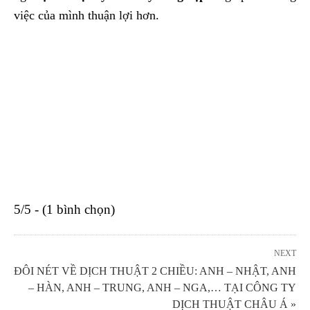
việc của mình thuận lợi hơn.
5/5 - (1 bình chọn)
NEXT
ĐÔI NÉT VỀ DỊCH THUẬT 2 CHIỀU: ANH – NHẬT, ANH
– HÀN, ANH – TRUNG, ANH – NGA,… TẠI CÔNG TY
DỊCH THUẬT CHÂU Á »