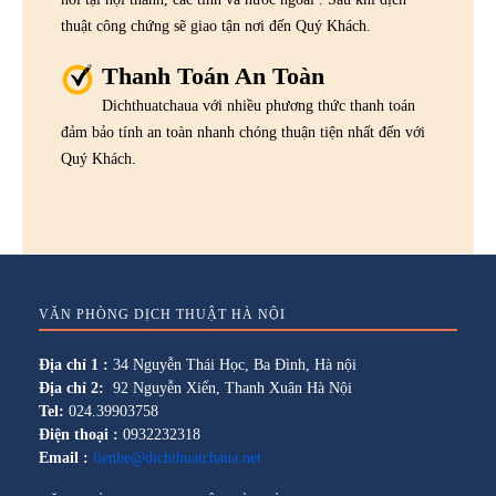
thuật công chứng sẽ giao tận nơi đến Quý Khách.
Thanh Toán An Toàn
Dichthuatchaua với nhiều phương thức thanh toán
đảm bảo tính an toàn nhanh chóng thuận tiện nhất đến với
Quý Khách.
VĂN PHÒNG DỊCH THUẬT HÀ NỘI
Địa chỉ 1 :
34 Nguyễn Thái Học, Ba Đình, Hà nội
Địa chỉ 2:
92 Nguyễn Xiển, Thanh Xuân Hà Nội
Tel:
024.39903758
Điện thoại :
0932232318
Email :
lienhe@dichthuatchaua.net