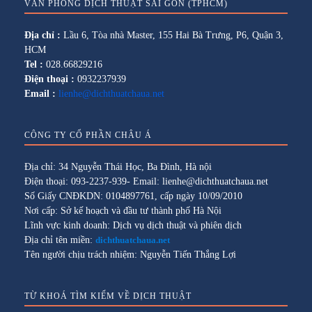
VĂN PHÒNG DỊCH THUẬT SÀI GÒN (TPHCM)
Địa chỉ :
Lầu 6, Tòa nhà Master, 155 Hai Bà Trưng, P6, Quận 3,
HCM
Tel :
028.66829216
Điện thoại :
0932237939
Email :
lienhe@dichthuatchaua.net
CÔNG TY CỔ PHẦN CHÂU Á
Địa chỉ: 34 Nguyễn Thái Học, Ba Đình, Hà nội
Điện thoại: 093-2237-939- Email: lienhe@dichthuatchaua.net
Số Giấy CNĐKDN: 0104897761, cấp ngày 10/09/2010
Nơi cấp: Sở kế hoạch và đầu tư thành phố Hà Nội
Lĩnh vực kinh doanh: Dịch vụ dịch thuật và phiên dịch
Địa chỉ tên miền:
dichthuatchaua.net
Tên người chịu trách nhiệm: Nguyễn Tiến Thắng Lợi
TỪ KHOÁ TÌM KIẾM VỀ DỊCH THUẬT