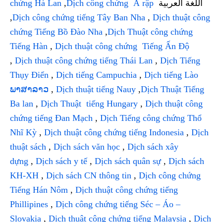
chứng Hà Lan
,
Dịch công chứng Ả rập
اللغة العربية
,
Dịch công chứng tiếng Tây Ban Nha
,
Dịch thuật công
chứng Tiếng Bồ Đào Nha
,
Dịch Thuật công chứng
Tiếng Hàn
,
Dịch thuật công chứng Tiếng Ấn Độ
,
Dịch thuật công chứng tiếng Thái Lan
,
Dịch Tiếng
Thụy Điển
,
Dịch tiếng Campuchia
,
Dịch tiếng Lào
ພາສາລາວ
,
Dịch thuật tiếng Nauy
,
Dịch Thuật Tiếng
Ba lan
,
Dịch Thuật tiếng Hungary
,
Dịch thuật công
chứng tiếng Đan Mạch
,
Dịch Tiếng công chứng Thổ
Nhĩ Kỳ
,
Dịch thuật công chứng tiếng Indonesia
,
Dịch
thuật sách
,
Dịch sách văn học
,
Dịch sách xây
dựng
,
Dịch sách y tế
,
Dịch sách quân sự
,
Dịch sách
KH-XH
,
Dịch sách CN thông tin
,
Dịch công chứng
Tiếng Hán Nôm
,
Dịch thuật công chứng tiếng
Phillipines
,
Dịch công chứng tiếng Séc – Áo –
Slovakia
,
Dịch thuật công chứng tiếng Malaysia
,
Dịch