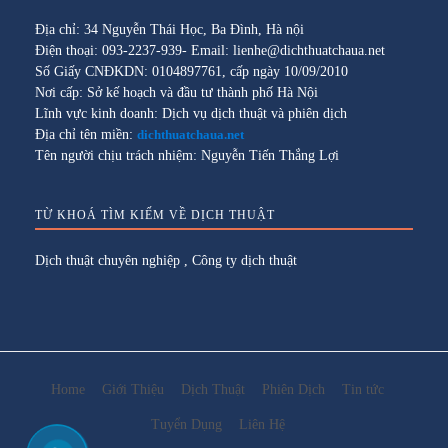
Địa chỉ: 34 Nguyễn Thái Học, Ba Đình, Hà nội
Điện thoại: 093-2237-939- Email: lienhe@dichthuatchaua.net
Số Giấy CNĐKDN: 0104897761, cấp ngày 10/09/2010
Nơi cấp: Sở kế hoạch và đầu tư thành phố Hà Nội
Lĩnh vực kinh doanh: Dịch vụ dịch thuật và phiên dịch
Địa chỉ tên miền:
dichthuatchaua.net
Tên người chịu trách nhiệm: Nguyễn Tiến Thắng Lợi
TỪ KHOÁ TÌM KIẾM VỀ DỊCH THUẬT
Dịch thuật chuyên nghiệp
,
Công ty dịch thuật
Home
Giới Thiệu
Dịch Thuật
Phiên Dịch
Tin tức
Tuyển Dụng
Liên Hệ