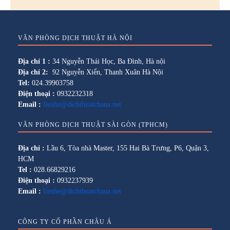
VĂN PHÒNG DỊCH THUẬT HÀ NỘI
Địa chỉ 1 :
34 Nguyễn Thái Học, Ba Đình, Hà nội
Địa chỉ 2:
92 Nguyễn Xiển, Thanh Xuân Hà Nội
Tel:
024.39903758
Điện thoại :
0932232318
Email :
lienhe@dichthuatchaua.net
VĂN PHÒNG DỊCH THUẬT SÀI GÒN (TPHCM)
Địa chỉ :
Lầu 6, Tòa nhà Master, 155 Hai Bà Trưng, P6, Quận 3,
HCM
Tel :
028.66829216
Điện thoại :
0932237939
Email :
lienhe@dichthuatchaua.net
CÔNG TY CỔ PHẦN CHÂU Á