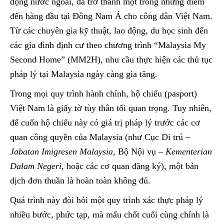
động nước ngoài, đã trở thành một trong những điểm
đến hàng đầu tại Đông Nam Á cho công dân Việt Nam.
Từ các chuyên gia kỹ thuật, lao động, du học sinh đến
các gia đình định cư theo chương trình “Malaysia My
Second Home” (MM2H), nhu cầu thực hiện các thủ tục
pháp lý tại Malaysia ngày càng gia tăng.
Trong mọi quy trình hành chính, hộ chiếu (pasport)
Việt Nam là giấy tờ tùy thân tối quan trọng. Tuy nhiên,
để cuốn hộ chiếu này có giá trị pháp lý trước các cơ
quan công quyền của Malaysia (như Cục Di trú –
Jabatan Imigresen Malaysia
, Bộ Nội vụ –
Kementerian
Dalam Negeri
, hoặc các cơ quan đăng ký), một bản
dịch đơn thuần là hoàn toàn không đủ.
Quá trình này đòi hỏi một quy trình xác thực pháp lý
nhiều bước, phức tạp, mà mấu chốt cuối cùng chính là