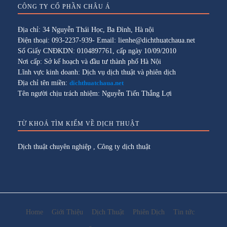
CÔNG TY CỔ PHẦN CHÂU Á
Địa chỉ: 34 Nguyễn Thái Học, Ba Đình, Hà nội
Điện thoại: 093-2237-939- Email: lienhe@dichthuatchaua.net
Số Giấy CNĐKDN: 0104897761, cấp ngày 10/09/2010
Nơi cấp: Sở kế hoạch và đầu tư thành phố Hà Nội
Lĩnh vực kinh doanh: Dịch vụ dịch thuật và phiên dịch
Địa chỉ tên miền:
dichthuatchaua.net
Tên người chịu trách nhiệm: Nguyễn Tiến Thắng Lợi
TỪ KHOÁ TÌM KIẾM VỀ DỊCH THUẬT
Dịch thuật chuyên nghiệp
,
Công ty dịch thuật
Home
Giới Thiệu
Dịch Thuật
Phiên Dịch
Tin tức