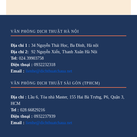
VĂN PHÒNG DỊCH THUẬT HÀ NỘI
Địa chỉ 1 :
34 Nguyễn Thái Học, Ba Đình, Hà nội
Địa chỉ 2:
92 Nguyễn Xiển, Thanh Xuân Hà Nội
Tel:
024.39903758
Điện thoại :
0932232318
Email :
lienhe@dichthuatchaua.net
VĂN PHÒNG DỊCH THUẬT SÀI GÒN (TPHCM)
Địa chỉ :
Lầu 6, Tòa nhà Master, 155 Hai Bà Trưng, P6, Quận 3,
HCM
Tel :
028.66829216
Điện thoại :
0932237939
Email :
lienhe@dichthuatchaua.net