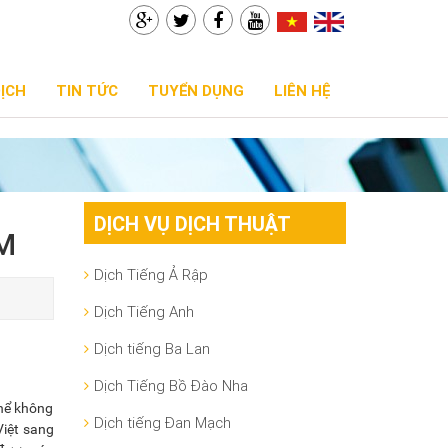
DỊCH
TIN TỨC
TUYỂN DỤNG
LIÊN HỆ
DỊCH VỤ DỊCH THUẬT
CM
Dịch Tiếng Ả Rập
Dịch Tiếng Anh
Dịch tiếng Ba Lan
Dịch Tiếng Bồ Đào Nha
thể không
Dịch tiếng Đan Mạch
Việt sang