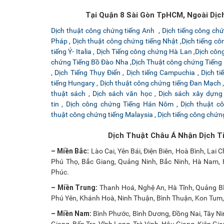
Tại Quận 8 Sài Gòn TpHCM, Ngoài Dịc
Dịch thuật công chứng tiếng Anh
,
Dịch tiếng công c
Pháp
,
Dịch thuật công chứng tiếng Nhật
,
Dịch tiếng c
tiếng Ý- Italia
,
Dịch Tiếng công chứng Hà Lan
,
Dịch côn
chứng Tiếng Bồ Đào Nha
,
Dịch Thuật công chứng Tiếng
,
Dịch Tiếng Thụy Điển
,
Dịch tiếng Campuchia
,
Dịch t
tiếng Hungary
,
Dịch thuật công chứng tiếng Đan Mạch
thuật sách
,
Dịch sách văn học
,
Dịch sách xây dựng
tin
,
Dịch công chứng Tiếng Hán Nôm
,
Dịch thuật cô
thuật công chứng tiếng Malaysia
,
Dịch tiếng công chứ
Dịch Thuật Châu Á Nhận Dịch T
– Miền Bắc:
Lào Cai, Yên Bái, Điện Biên, Hoà Bình, Lai
Phú Thọ, Bắc Giang, Quảng Ninh, Bắc Ninh, Hà Nam, H
Phúc.
– Miền Trung:
Thanh Hoá, Nghệ An, Hà Tĩnh, Quảng Bì
Phú Yên, Khánh Hoà, Ninh Thuận, Bình Thuận, Kon Tum,
– Miền Nam:
Bình Phước, Bình Dương, Đồng Nai, Tây Ni