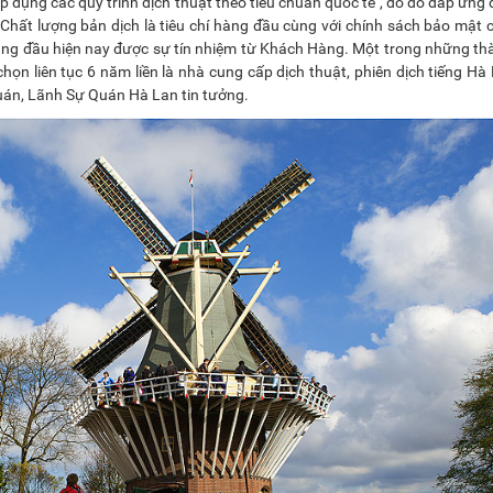
 dụng các quy trình dịch thuật theo tiêu chuẩn quốc tế , do đó đáp ứng
 Chất lượng bản dịch là tiêu chí hàng đầu cùng với chính sách bảo mật 
 hàng đầu hiện nay được sự tín nhiệm từ Khách Hàng. Một trong những t
họn liên tục 6 năm liền là nhà cung cấp dịch thuật, phiên dịch tiếng Hà
uán, Lãnh Sự Quán Hà Lan tin tưởng.