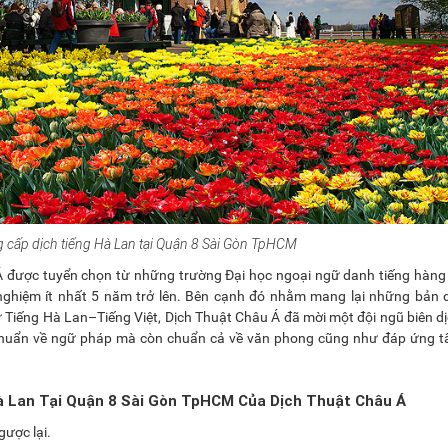
 cấp dịch tiếng Hà Lan tại Quận 8 Sài Gòn TpHCM
Á được tuyển chọn từ những trường Đại học ngoại ngữ danh tiếng hàng
ghiệm ít nhất 5 năm trở lên. Bên cạnh đó nhằm mang lại những bản d
từ Tiếng Hà Lan–Tiếng Việt, Dịch Thuật Châu Á đã mời một đội ngũ biên d
chuẩn về ngữ pháp mà còn chuẩn cả về văn phong cũng như đáp ứng tấ
à Lan Tại Quận 8 Sài Gòn TpHCM Của Dịch Thuật Châu Á
gược lại.