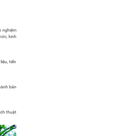
h nghiệm
hức, kinh
iệu, tiến
thành bản
ịch thuật