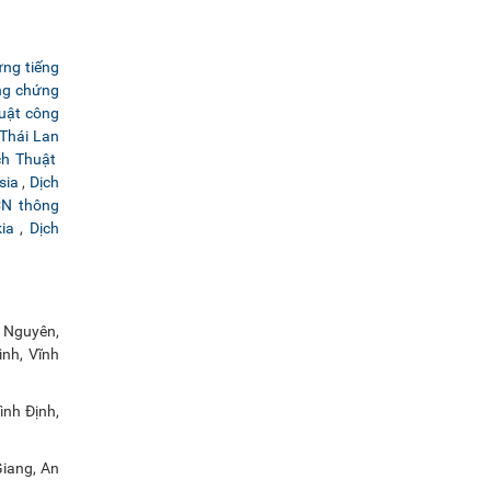
ứng tiếng
ng chứng
huật công
 Thái Lan
ch Thuật
sia
,
Dịch
CN thông
ia
,
Dịch
i Nguyên,
nh, Vĩnh
nh Định,
Giang, An