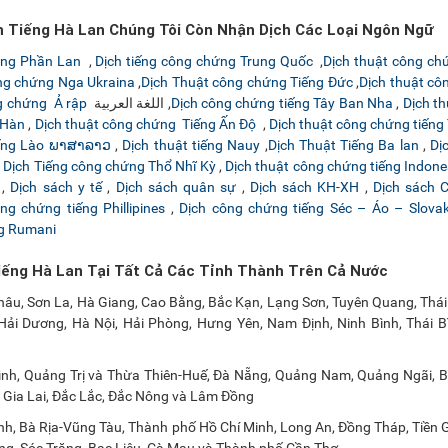
h Tiếng Hà Lan Chúng Tôi Còn Nhận Dịch Các Loại Ngôn Ngữ
hứng Phần Lan
,
Dịch tiếng công chứng Trung Quốc
,
Dịch thuật công ch
ông chứng Nga Ukraina
,
Dịch Thuật công chứng Tiếng Đức
,
Dịch thuật cô
g chứng Ả rập
اللغة العربية ,
Dịch công chứng tiếng Tây Ban Nha
,
Dịch t
 Hàn
,
Dịch thuật công chứng Tiếng Ấn Độ
,
Dịch thuật công chứng tiếng
iếng Lào ພາສາລາວ
,
Dịch thuật tiếng Nauy
,
Dịch Thuật Tiếng Ba lan
,
Dị
,
Dịch Tiếng công chứng Thổ Nhĩ Kỳ
,
Dịch thuật công chứng tiếng Indone
,
Dịch sách y tế
,
Dịch sách quân sự
,
Dịch sách KH-XH
,
Dịch sách 
ng chứng tiếng Phillipines
,
Dịch công chứng tiếng Séc – Áo – Slovak
ng Rumani
iếng Hà Lan Tại Tất Cả Các Tỉnh Thành Trên Cả Nước
 Châu, Sơn La, Hà Giang, Cao Bằng, Bắc Kạn, Lạng Sơn, Tuyên Quang, Thá
ải Dương, Hà Nội, Hải Phòng, Hưng Yên, Nam Định, Ninh Bình, Thái Bì
nh, Quảng Trị và Thừa Thiên-Huế, Đà Nẵng, Quảng Nam, Quảng Ngãi, Bì
 Gia Lai, Đắc Lắc, Đắc Nông và Lâm Đồng
nh, Bà Rịa-Vũng Tàu, Thành phố Hồ Chí Minh, Long An, Đồng Tháp, Tiền 