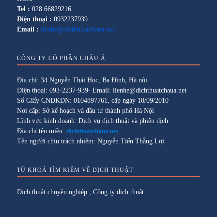
Tel :
028.66829216
Điện thoại :
0932237939
Email :
lienhe@dichthuatchaua.net
CÔNG TY CỔ PHẦN CHÂU Á
Địa chỉ: 34 Nguyễn Thái Học, Ba Đình, Hà nội
Điện thoại: 093-2237-939- Email: lienhe@dichthuatchaua.net
Số Giấy CNĐKDN: 0104897761, cấp ngày 10/09/2010
Nơi cấp: Sở kế hoạch và đầu tư thành phố Hà Nội
Lĩnh vực kinh doanh: Dịch vụ dịch thuật và phiên dịch
Địa chỉ tên miền:
dichthuatchaua.net
Tên người chịu trách nhiệm: Nguyễn Tiến Thắng Lợi
TỪ KHOÁ TÌM KIẾM VỀ DỊCH THUẬT
Dịch thuật chuyên nghiệp
,
Công ty dịch thuật