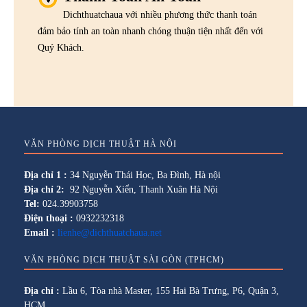
Dichthuatchaua với nhiều phương thức thanh toán
đảm bảo tính an toàn nhanh chóng thuận tiện nhất đến với
Quý Khách.
VĂN PHÒNG DỊCH THUẬT HÀ NỘI
Địa chỉ 1 :
34 Nguyễn Thái Học, Ba Đình, Hà nội
Địa chỉ 2:
92 Nguyễn Xiển, Thanh Xuân Hà Nội
Tel:
024.39903758
Điện thoại :
0932232318
Email :
lienhe@dichthuatchaua.net
VĂN PHÒNG DỊCH THUẬT SÀI GÒN (TPHCM)
Địa chỉ :
Lầu 6, Tòa nhà Master, 155 Hai Bà Trưng, P6, Quận 3,
HCM