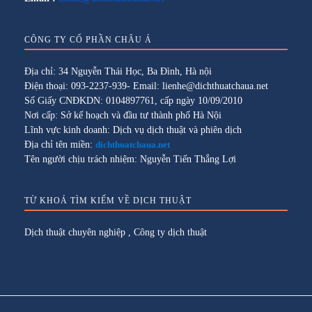
CÔNG TY CỔ PHẦN CHÂU Á
Địa chỉ: 34 Nguyễn Thái Học, Ba Đình, Hà nội
Điện thoại: 093-2237-939- Email: lienhe@dichthuatchaua.net
Số Giấy CNĐKDN: 0104897761, cấp ngày 10/09/2010
Nơi cấp: Sở kế hoạch và đầu tư thành phố Hà Nội
Lĩnh vực kinh doanh: Dịch vụ dịch thuật và phiên dịch
Địa chỉ tên miền:
dichthuatchaua.net
Tên người chịu trách nhiệm: Nguyễn Tiến Thắng Lợi
TỪ KHOÁ TÌM KIẾM VỀ DỊCH THUẬT
Dịch thuật chuyên nghiệp
,
Công ty dịch thuật