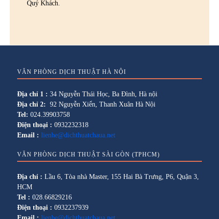
Quý Khách.
VĂN PHÒNG DỊCH THUẬT HÀ NỘI
Địa chỉ 1 :
34 Nguyễn Thái Học, Ba Đình, Hà nội
Địa chỉ 2:
92 Nguyễn Xiển, Thanh Xuân Hà Nội
Tel:
024.39903758
Điện thoại :
0932232318
Email :
lienhe@dichthuatchaua.net
VĂN PHÒNG DỊCH THUẬT SÀI GÒN (TPHCM)
Địa chỉ :
Lầu 6, Tòa nhà Master, 155 Hai Bà Trưng, P6, Quận 3,
HCM
Tel :
028.66829216
Điện thoại :
0932237939
Email :
lienhe@dichthuatchaua.net