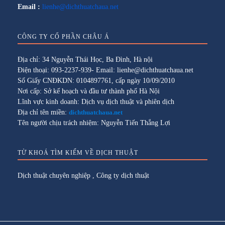
Email :
lienhe@dichthuatchaua.net
CÔNG TY CỔ PHẦN CHÂU Á
Địa chỉ: 34 Nguyễn Thái Học, Ba Đình, Hà nội
Điện thoại: 093-2237-939- Email: lienhe@dichthuatchaua.net
Số Giấy CNĐKDN: 0104897761, cấp ngày 10/09/2010
Nơi cấp: Sở kế hoạch và đầu tư thành phố Hà Nội
Lĩnh vực kinh doanh: Dịch vụ dịch thuật và phiên dịch
Địa chỉ tên miền:
dichthuatchaua.net
Tên người chịu trách nhiệm: Nguyễn Tiến Thắng Lợi
TỪ KHOÁ TÌM KIẾM VỀ DỊCH THUẬT
Dịch thuật chuyên nghiệp
,
Công ty dịch thuật