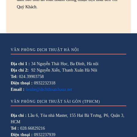
Quý Khách.
VĂN PHÒNG DỊCH THUẬT HÀ NỘI
Địa chỉ 1 :
34 Nguyễn Thái Học, Ba Đình, Hà nội
Địa chỉ 2:
92 Nguyễn Xiển, Thanh Xuân Hà Nội
Tel:
024.39903758
Điện thoại :
0932232318
Email :
lienhe@dichthuatchaua.net
VĂN PHÒNG DỊCH THUẬT SÀI GÒN (TPHCM)
Địa chỉ :
Lầu 6, Tòa nhà Master, 155 Hai Bà Trưng, P6, Quận 3,
HCM
Tel :
028.66829216
Điện thoại :
0932237939