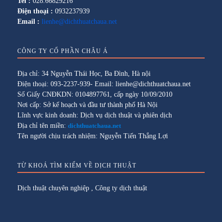
Tel :
028.66829216
Điện thoại :
0932237939
Email :
lienhe@dichthuatchaua.net
CÔNG TY CỔ PHẦN CHÂU Á
Địa chỉ: 34 Nguyễn Thái Học, Ba Đình, Hà nội
Điện thoại: 093-2237-939- Email: lienhe@dichthuatchaua.net
Số Giấy CNĐKDN: 0104897761, cấp ngày 10/09/2010
Nơi cấp: Sở kế hoạch và đầu tư thành phố Hà Nội
Lĩnh vực kinh doanh: Dịch vụ dịch thuật và phiên dịch
Địa chỉ tên miền:
dichthuatchaua.net
Tên người chịu trách nhiệm: Nguyễn Tiến Thắng Lợi
TỪ KHOÁ TÌM KIẾM VỀ DỊCH THUẬT
Dịch thuật chuyên nghiệp
,
Công ty dịch thuật