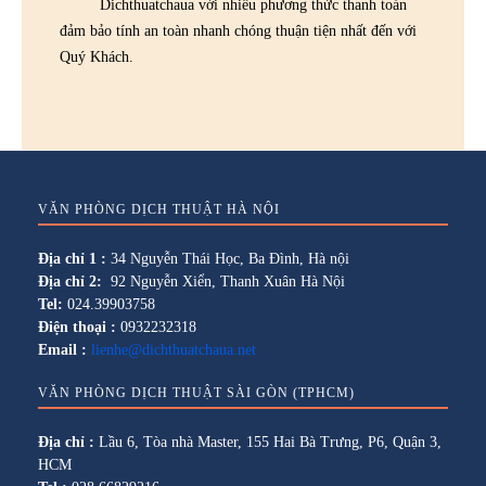
Dichthuatchaua với nhiều phương thức thanh toán
đảm bảo tính an toàn nhanh chóng thuận tiện nhất đến với
Quý Khách.
VĂN PHÒNG DỊCH THUẬT HÀ NỘI
Địa chỉ 1 :
34 Nguyễn Thái Học, Ba Đình, Hà nội
Địa chỉ 2:
92 Nguyễn Xiển, Thanh Xuân Hà Nội
Tel:
024.39903758
Điện thoại :
0932232318
Email :
lienhe@dichthuatchaua.net
VĂN PHÒNG DỊCH THUẬT SÀI GÒN (TPHCM)
Địa chỉ :
Lầu 6, Tòa nhà Master, 155 Hai Bà Trưng, P6, Quận 3,
HCM