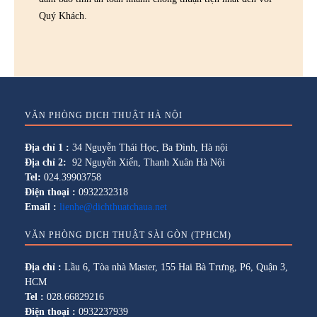
Quý Khách.
VĂN PHÒNG DỊCH THUẬT HÀ NỘI
Địa chỉ 1 :
34 Nguyễn Thái Học, Ba Đình, Hà nội
Địa chỉ 2:
92 Nguyễn Xiển, Thanh Xuân Hà Nội
Tel:
024.39903758
Điện thoại :
0932232318
Email :
lienhe@dichthuatchaua.net
VĂN PHÒNG DỊCH THUẬT SÀI GÒN (TPHCM)
Địa chỉ :
Lầu 6, Tòa nhà Master, 155 Hai Bà Trưng, P6, Quận 3,
HCM
Tel :
028.66829216
Điện thoại :
0932237939