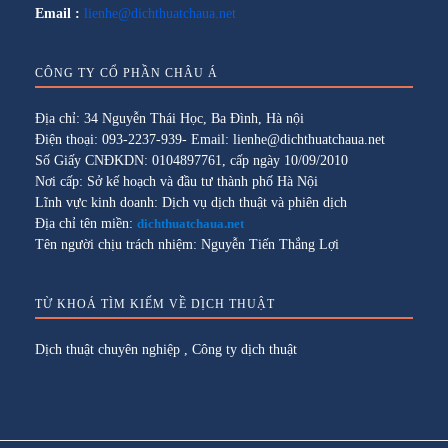
Email :
lienhe@dichthuatchaua.net
CÔNG TY CỔ PHẦN CHÂU Á
Địa chỉ: 34 Nguyễn Thái Học, Ba Đình, Hà nội
Điện thoại: 093-2237-939- Email: lienhe@dichthuatchaua.net
Số Giấy CNĐKDN: 0104897761, cấp ngày 10/09/2010
Nơi cấp: Sở kế hoạch và đầu tư thành phố Hà Nội
Lĩnh vực kinh doanh: Dịch vụ dịch thuật và phiên dịch
Địa chỉ tên miền:
dichthuatchaua.net
Tên người chịu trách nhiệm: Nguyễn Tiến Thắng Lợi
TỪ KHOÁ TÌM KIẾM VỀ DỊCH THUẬT
Dịch thuật chuyên nghiệp
,
Công ty dịch thuật