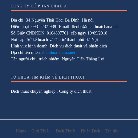
CÔNG TY CỔ PHẦN CHÂU Á
Địa chỉ: 34 Nguyễn Thái Học, Ba Đình, Hà nội
Điện thoại: 093-2237-939- Email: lienhe@dichthuatchaua.net
Số Giấy CNĐKDN: 0104897761, cấp ngày 10/09/2010
Nơi cấp: Sở kế hoạch và đầu tư thành phố Hà Nội
Lĩnh vực kinh doanh: Dịch vụ dịch thuật và phiên dịch
Địa chỉ tên miền:
dichthuatchaua.net
Tên người chịu trách nhiệm: Nguyễn Tiến Thắng Lợi
TỪ KHOÁ TÌM KIẾM VỀ DỊCH THUẬT
Dịch thuật chuyên nghiệp
,
Công ty dịch thuật
Home
Giới Thiệu
Dịch Thuật
Phiên Dịch
Tin tức