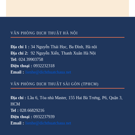
VĂN PHÒNG DỊCH THUẬT HÀ NỘI
Địa chỉ 1 :
34 Nguyễn Thái Học, Ba Đình, Hà nội
Địa chỉ 2:
92 Nguyễn Xiển, Thanh Xuân Hà Nội
Tel:
024.39903758
Điện thoại :
0932232318
Email :
lienhe@dichthuatchaua.net
VĂN PHÒNG DỊCH THUẬT SÀI GÒN (TPHCM)
Địa chỉ :
Lầu 6, Tòa nhà Master, 155 Hai Bà Trưng, P6, Quận 3,
HCM
Tel :
028.66829216
Điện thoại :
0932237939
Email :
lienhe@dichthuatchaua.net