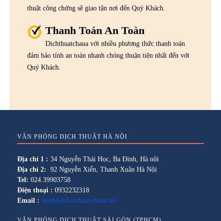
thuật công chứng sẽ giao tận nơi đến Quý Khách.
Thanh Toán An Toàn
Dichthuatchaua với nhiều phương thức thanh toán
đảm bảo tính an toàn nhanh chóng thuận tiện nhất đến với
Quý Khách.
VĂN PHÒNG DỊCH THUẬT HÀ NỘI
Địa chỉ 1 :
34 Nguyễn Thái Học, Ba Đình, Hà nội
Địa chỉ 2:
92 Nguyễn Xiển, Thanh Xuân Hà Nội
Tel:
024.39903758
Điện thoại :
0932232318
Email :
lienhe@dichthuatchaua.net
VĂN PHÒNG DỊCH THUẬT SÀI GÒN (TPHCM)