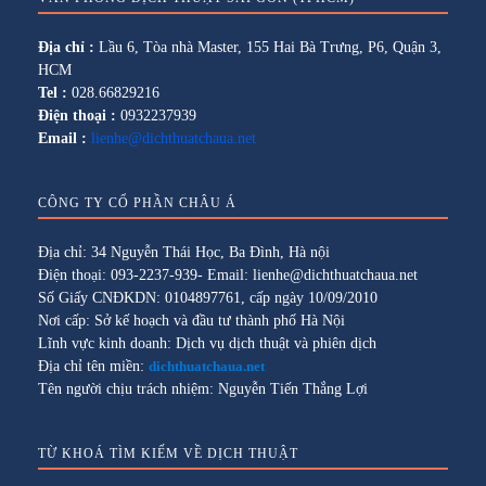
Địa chỉ :
Lầu 6, Tòa nhà Master, 155 Hai Bà Trưng, P6, Quận 3,
HCM
Tel :
028.66829216
Điện thoại :
0932237939
Email :
lienhe@dichthuatchaua.net
CÔNG TY CỔ PHẦN CHÂU Á
Địa chỉ: 34 Nguyễn Thái Học, Ba Đình, Hà nội
Điện thoại: 093-2237-939- Email: lienhe@dichthuatchaua.net
Số Giấy CNĐKDN: 0104897761, cấp ngày 10/09/2010
Nơi cấp: Sở kế hoạch và đầu tư thành phố Hà Nội
Lĩnh vực kinh doanh: Dịch vụ dịch thuật và phiên dịch
Địa chỉ tên miền:
dichthuatchaua.net
Tên người chịu trách nhiệm: Nguyễn Tiến Thắng Lợi
TỪ KHOÁ TÌM KIẾM VỀ DỊCH THUẬT