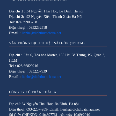
Địa chỉ 1 :
34 Nguyễn Thái Học, Ba Đình, Hà nội
Địa chỉ 2:
92 Nguyễn Xiển, Thanh Xuân Hà Nội
Tel:
024.39903758
Điện thoại :
0932232318
Email :
lienhe@dichthuatchaua.net
VĂN PHÒNG DỊCH THUẬT SÀI GÒN (TPHCM)
Địa chỉ :
Lầu 6, Tòa nhà Master, 155 Hai Bà Trưng, P6, Quận 3,
HCM
Tel :
028.66829216
Điện thoại :
0932237939
Email :
lienhe@dichthuatchaua.net
CÔNG TY CỔ PHẦN CHÂU Á
Địa chỉ: 34 Nguyễn Thái Học, Ba Đình, Hà nội
Điện thoại: 093-2237-939- Email: lienhe@dichthuatchaua.net
Số Giấy CNĐKDN: 0104897761, cấp ngày 10/09/2010