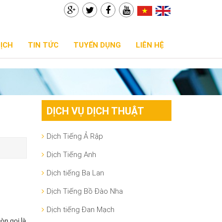
DỊCH
TIN TỨC
TUYỂN DỤNG
LIÊN HỆ
DỊCH VỤ DỊCH THUẬT
Dịch Tiếng Ả Rập
Dịch Tiếng Anh
Dịch tiếng Ba Lan
Dịch Tiếng Bồ Đào Nha
Dịch tiếng Đan Mạch
òn gọi là