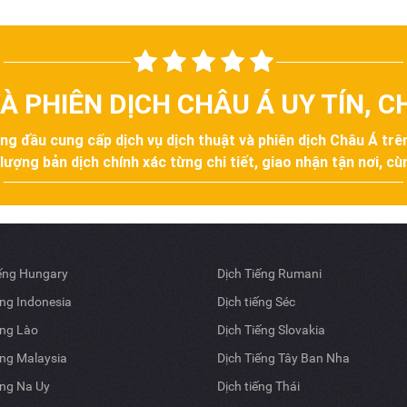
À PHIÊN DỊCH CHÂU Á UY TÍN, 
àng đầu cung cấp dịch vụ dịch thuật và phiên dịch Châu Á tr
ợng bản dịch chính xác từng chi tiết, giao nhận tận nơi, cùn
iếng Hungary
Dịch Tiếng Rumani
ếng Indonesia
Dịch tiếng Séc
ếng Lào
Dịch Tiếng Slovakia
ếng Malaysia
Dịch Tiếng Tây Ban Nha
ếng Na Uy
Dịch tiếng Thái