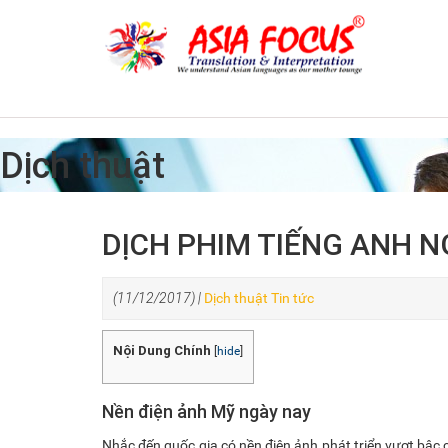
Dịch thuật
DỊCH PHIM TIẾNG ANH N
(11/12/2017) |
Dịch thuật
Tin tức
Nội Dung Chính
[
hide
]
Nền điện ảnh Mỹ ngày nay
Nhắc đến quốc gia có nền điện ảnh phát triển vượt bậc