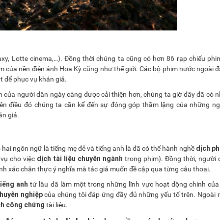
xy, Lotte cinema,…). Đồng thời chúng ta cũng có hơn 86 rạp chiếu phi
m của nền điện ảnh Hoa Kỳ cũng như thế giới. Các bộ phim nước ngoài đặ
t để phục vụ khán giả.
ần của người dân ngày càng được cải thiện hơn, chúng ta giờ đây đã có n
ạo nên điều đó chúng ta cần kể đến sự đóng góp thầm lặng của những n
n giả.
dịch ph
hai ngôn ngữ là tiếng mẹ đẻ và tiếng anh là đã có thể hành nghề
dịch tài liệu chuyên ngành
 vụ cho việc
trong phim). Đồng thời, người 
ính xác chân thực ý nghĩa mà tác giả muốn đề cập qua từng câu thoại.
tiếng anh
từ lâu đã làm một trong những lĩnh vực hoạt động chính củ
chuyên nghiệp
của chúng tôi đáp ứng đầy đủ những yếu tố trên. Ngoài 
ch công chứng
tài liệu.