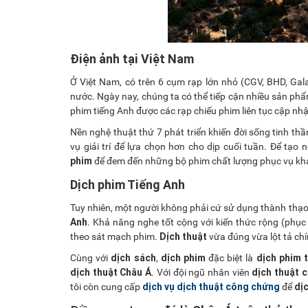
Điện ảnh tại Việt Nam
Ở Việt Nam, có trên 6 cụm rạp lớn nhỏ (CGV, BHD, Gala
nước. Ngày nay, chúng ta có thể tiếp cận nhiều sản phẩ
phim tiếng Anh được các rạp chiếu phim liên tục cập nhậ
Nền nghệ thuật thứ 7 phát triển khiến đời sống tinh th
vụ giải trí để lựa chọn hơn cho dịp cuối tuần. Để t
phim
để đem đến những bộ phim chất lượng phục vụ khá
Dịch phim Tiếng Anh
Tuy nhiên, một người không phải cứ sử dụng thành thạo 
Anh
. Khả năng nghe tốt cộng với kiến thức rộng (phục
Dịch thuật
theo sát mạch phim.
vừa đúng vừa lột tả ch
dịch sách
dịch phim
dịch phim 
Cùng với
,
đặc biệt là
dịch thuật Châu Á
dịch thuật 
. Với đội ngũ nhân viên
dịch vụ dịch thuật công chứng
dị
tôi còn cung cấp
để