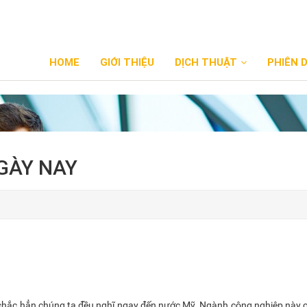
HOME
GIỚI THIỆU
DỊCH THUẬT
PHIÊN 
GÀY NAY
 chắc hẳn chúng ta đều nghĩ ngay đến nước Mỹ. Ngành công nghiệp này c