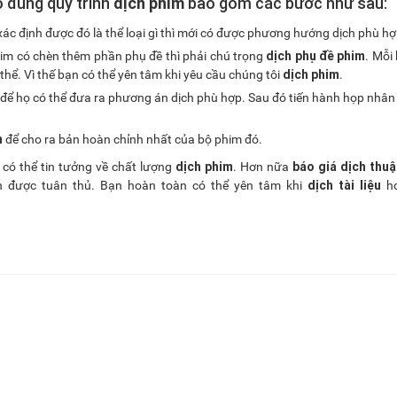
o đúng quy trình
dịch phim
bao gồm các bước như sau:
xác định được đó là thể loại gì thì mới có được phương hướng dịch phù hợ
dịch phụ đề phim
phim có chèn thêm phần phụ đề thì phải chú trọng
. Mỗi
dịch phim
thể. Vì thế bạn có thể yên tâm khi yêu cầu chúng tôi
.
để họ có thể đưa ra phương án dịch phù hợp. Sau đó tiến hành họp nhân
h
để cho ra bản hoàn chỉnh nhất của bộ phim đó.
dịch phim
báo
giá dịch thuậ
 có thể tin tưởng về chất lượng
. Hơn nữa
dịch tài liệu
uôn được tuân thủ. Bạn hoàn toàn có thể yên tâm khi
h