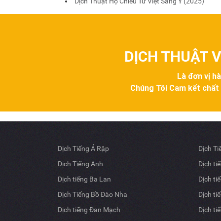
Dịch Thuật Hộ Chiếu Từ Việt Sang Ý (2025)
DỊCH THUẬT V
Là đơn vị h
Chúng Tôi Cam kết chất lư
Dịch Tiếng Ả Rập
Dịch T
Dịch Tiếng Anh
Dịch ti
Dịch tiếng Ba Lan
Dịch ti
Dịch Tiếng Bồ Đào Nha
Dịch ti
Dịch tiếng Đan Mạch
Dịch ti