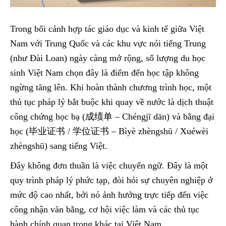
Trong bối cảnh hợp tác giáo dục và kinh tế giữa Việt
Nam với Trung Quốc và các khu vực nói tiếng Trung
(như Đài Loan) ngày càng mở rộng, số lượng du học
sinh Việt Nam chọn đây là điểm đến học tập không
ngừng tăng lên. Khi hoàn thành chương trình học, một
thủ tục pháp lý bắt buộc khi quay về nước là dịch thuật
công chứng học bạ (成绩单 – Chéngjī dān) và bằng đại
học (毕业证书 / 学位证书 – Bìyè zhèngshū / Xuéwèi
zhèngshū) sang tiếng Việt.
Đây không đơn thuần là việc chuyển ngữ. Đây là một
quy trình pháp lý phức tạp, đòi hỏi sự chuyên nghiệp ở
mức độ cao nhất, bởi nó ảnh hưởng trực tiếp đến việc
công nhận văn bằng, cơ hội việc làm và các thủ tục
hành chính quan trọng khác tại Việt Nam.