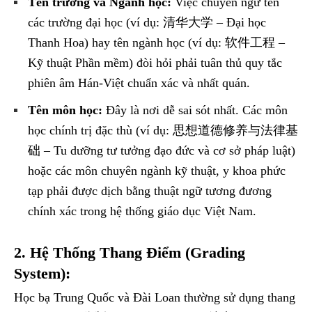
Tên trường và Ngành học:
Việc chuyển ngữ tên
các trường đại học (ví dụ: 清华大学 – Đại học
Thanh Hoa) hay tên ngành học (ví dụ: 软件工程 –
Kỹ thuật Phần mềm) đòi hỏi phải tuân thủ quy tắc
phiên âm Hán-Việt chuẩn xác và nhất quán.
Tên môn học:
Đây là nơi dễ sai sót nhất. Các môn
học chính trị đặc thù (ví dụ: 思想道德修养与法律基
础 – Tu dưỡng tư tưởng đạo đức và cơ sở pháp luật)
hoặc các môn chuyên ngành kỹ thuật, y khoa phức
tạp phải được dịch bằng thuật ngữ tương đương
chính xác trong hệ thống giáo dục Việt Nam.
2. Hệ Thống Thang Điểm (Grading
System):
Học bạ Trung Quốc và Đài Loan thường sử dụng thang