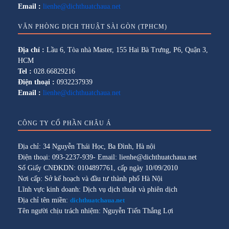
Email :
lienhe@dichthuatchaua.net
VĂN PHÒNG DỊCH THUẬT SÀI GÒN (TPHCM)
Địa chỉ :
Lầu 6, Tòa nhà Master, 155 Hai Bà Trưng, P6, Quận 3,
HCM
Tel :
028.66829216
Điện thoại :
0932237939
Email :
lienhe@dichthuatchaua.net
CÔNG TY CỔ PHẦN CHÂU Á
Địa chỉ: 34 Nguyễn Thái Học, Ba Đình, Hà nội
Điện thoại: 093-2237-939- Email: lienhe@dichthuatchaua.net
Số Giấy CNĐKDN: 0104897761, cấp ngày 10/09/2010
Nơi cấp: Sở kế hoạch và đầu tư thành phố Hà Nội
Lĩnh vực kinh doanh: Dịch vụ dịch thuật và phiên dịch
Địa chỉ tên miền:
dichthuatchaua.net
Tên người chịu trách nhiệm: Nguyễn Tiến Thắng Lợi