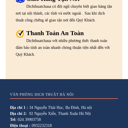
Dichthuatchaua có đội ngũ chuyên biệt giao hàng tận
nơi tại nội thành, các tỉnh và nước ngoài . Sau khi dịch
thuật công chứng sẽ giao tận nơi đến Quý Khách.
Thanh Toán An Toàn
Dichthuatchaua với nhiều phương thức thanh toán
đảm bảo tính an toàn nhanh chóng thuận tiện nhất đến với
Quý Khách.
VĂN PHÒNG DỊCH THUẬT HÀ NỘI
Địa chỉ 1 :
34 Nguyễn Thái Học, Ba Đình, Hà nội
Địa chỉ 2:
92 Nguyễn Xiển, Thanh Xuân Hà Nội
Tel:
024.39903758
Điện thoại :
0932232318