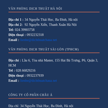
VĂN PHÒNG DỊCH THUẬT HÀ NỘI
Địa chỉ 1 :
34 Nguyễn Thái Học, Ba Đình, Hà nội
Địa chỉ 2:
92 Nguyễn Xiển, Thanh Xuân Hà Nội
Tel:
024.39903758
Điện thoại :
0932232318
Email :
lienhe@dichthuatchaua.net
VĂN PHÒNG DỊCH THUẬT SÀI GÒN (TPHCM)
Địa chỉ :
Lầu 6, Tòa nhà Master, 155 Hai Bà Trưng, P6, Quận 3,
HCM
Tel :
028.66829216
Điện thoại :
0932237939
Email :
lienhe@dichthuatchaua.net
CÔNG TY CỔ PHẦN CHÂU Á
Địa chỉ: 34 Nguyễn Thái Học, Ba Đình, Hà nội