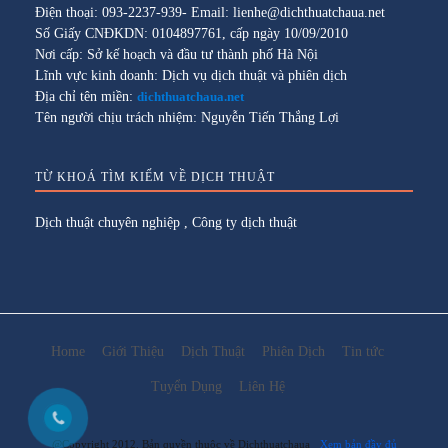
Điện thoại: 093-2237-939- Email: lienhe@dichthuatchaua.net
Số Giấy CNĐKDN: 0104897761, cấp ngày 10/09/2010
Nơi cấp: Sở kế hoạch và đầu tư thành phố Hà Nội
Lĩnh vực kinh doanh: Dịch vụ dịch thuật và phiên dịch
Địa chỉ tên miền:
dichthuatchaua.net
Tên người chịu trách nhiệm: Nguyễn Tiến Thắng Lợi
TỪ KHOÁ TÌM KIẾM VỀ DỊCH THUẬT
Dịch thuật chuyên nghiệp
,
Công ty dịch thuật
Home
Giới Thiệu
Dịch Thuật
Phiên Dịch
Tin tức
Tuyển Dụng
Liên Hệ
@Copyright 2012. Bản quyền thuộc về Dichthuatchaua
Xem bản đầy đủ