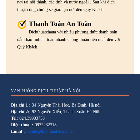
nơi tại nội thành, các tỉnh và nước ngoài . Sau khi dịch
thuật công chứng sẽ giao tận nơi đến Quý Khách.
Thanh Toán An Toàn
Dichthuatchaua với nhiều phương thức thanh toán
đảm bảo tính an toàn nhanh chóng thuận tiện nhất đến với
Quý Khách.
VĂN PHÒNG DỊCH THUẬT HÀ NỘI
Địa chỉ 1 :
34 Nguyễn Thái Học, Ba Đình, Hà nội
Địa chỉ 2:
92 Nguyễn Xiển, Thanh Xuân Hà Nội
Tel:
024.39903758
Điện thoại :
0932232318
Email :
lienhe@dichthuatchaua.net