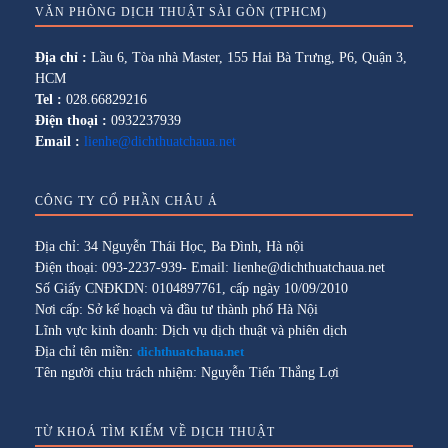
VĂN PHÒNG DỊCH THUẬT SÀI GÒN (TPHCM)
Địa chỉ :
Lầu 6, Tòa nhà Master, 155 Hai Bà Trưng, P6, Quận 3,
HCM
Tel :
028.66829216
Điện thoại :
0932237939
Email :
lienhe@dichthuatchaua.net
CÔNG TY CỔ PHẦN CHÂU Á
Địa chỉ: 34 Nguyễn Thái Học, Ba Đình, Hà nội
Điện thoại: 093-2237-939- Email: lienhe@dichthuatchaua.net
Số Giấy CNĐKDN: 0104897761, cấp ngày 10/09/2010
Nơi cấp: Sở kế hoạch và đầu tư thành phố Hà Nội
Lĩnh vực kinh doanh: Dịch vụ dịch thuật và phiên dịch
Địa chỉ tên miền:
dichthuatchaua.net
Tên người chịu trách nhiệm: Nguyễn Tiến Thắng Lợi
TỪ KHOÁ TÌM KIẾM VỀ DỊCH THUẬT