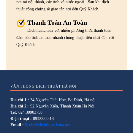
nơi tại nội thành, các tỉnh và nước ngoài . Sau khi dịch
thuật công chứng sẽ giao tận nơi đến Quý Khách.
Thanh Toán An Toàn
Dichthuatchaua với nhiều phương thức thanh toán
đảm bảo tính an toàn nhanh chóng thuận tiện nhất đến với
Quý Khách.
VĂN PHÒNG DỊCH THUẬT HÀ NỘI
Địa chỉ 1 :
34 Nguyễn Thái Học, Ba Đình, Hà nội
Địa chỉ 2:
92 Nguyễn Xiển, Thanh Xuân Hà Nội
Tel:
024.39903758
Điện thoại :
0932232318
Email :
lienhe@dichthuatchaua.net