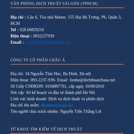
VĂN PHÒNG DỊCH THUẬT SÀI GÒN (TPHCM)
Địa chỉ :
Lầu 6, Tòa nhà Master, 155 Hai Bà Trưng, P6, Quận 3,
HCM
Tel :
028.66829216
Điện thoại :
0932237939
Email :
lienhe@dichthuatchaua.net
CÔNG TY CỔ PHẦN CHÂU Á
Địa chỉ: 34 Nguyễn Thái Học, Ba Đình, Hà nội
Điện thoại: 093-2237-939- Email: lienhe@dichthuatchaua.net
Số Giấy CNĐKDN: 0104897761, cấp ngày 10/09/2010
Nơi cấp: Sở kế hoạch và đầu tư thành phố Hà Nội
Lĩnh vực kinh doanh: Dịch vụ dịch thuật và phiên dịch
Địa chỉ tên miền:
dichthuatchaua.net
Tên người chịu trách nhiệm: Nguyễn Tiến Thắng Lợi
TỪ KHOÁ TÌM KIẾM VỀ DỊCH THUẬT