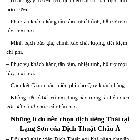
– Hoàn ngay 100% tiền dịch nếu sai sót bản dịch lớn
hơn 10%.
– Phục vụ khách hàng tận tâm, nhiệt tình, hỗ trợ mọi
lúc, mọi nơi.
– Minh bạch báo giá, chính xác chất lượng, tiết kiệm
chi phí.
– Phục vụ khách hàng tận tâm, nhiệt tình, hỗ trợ mọi
lúc, mọi nơi.
– Cam kết Giao nhận miễn phí cho Quý khách hàng.
– Không tiết lộ bất cứ nội dung nào trong tài liệu dịch
với bất cứ tổ chức cá nhân nào.
Những lí do nên chọn dịch tiếng Thái tại
Lạng Sơn của Dịch Thuật Châu Á
– Đội ngũ nhân viên Dịch Thuật với khả năng chuyên