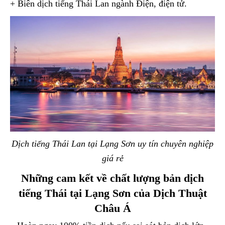
+ Biên dịch tiếng Thái Lan ngành Điện, điện tử.
Dịch tiếng Thái Lan tại Lạng Sơn uy tín chuyên nghiệp
giá rẻ
Những cam kết về chất lượng bản dịch
tiếng Thái tại Lạng Sơn của Dịch Thuật
Châu Á