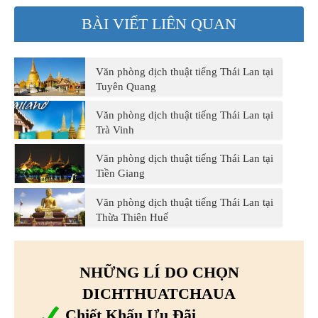
BÀI VIẾT LIÊN QUAN
Văn phòng dịch thuật tiếng Thái Lan tại
Tuyên Quang
Văn phòng dịch thuật tiếng Thái Lan tại
Trà Vinh
Văn phòng dịch thuật tiếng Thái Lan tại
Tiền Giang
Văn phòng dịch thuật tiếng Thái Lan tại
Thừa Thiên Huế
NHỮNG LÍ DO CHỌN
DICHTHUATCHAUA
Chiết Khấu Ưu Đãi