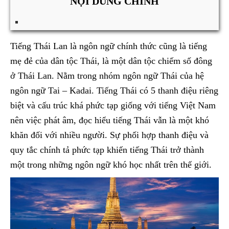
NỘI DUNG CHÍNH
Tiếng Thái Lan là ngôn ngữ chính thức cũng là tiếng
mẹ đẻ của dân tộc Thái, là một dân tộc chiếm số đông
ở Thái Lan. Nằm trong nhóm ngôn ngữ Thái của hệ
ngôn ngữ Tai – Kadai. Tiếng Thái có 5 thanh điệu riêng
biệt và cấu trúc khá phức tạp giống với tiếng Việt Nam
nên việc phát âm, đọc hiểu tiếng Thái vẫn là một khó
khăn đối với nhiều người. Sự phối hợp thanh điệu và
quy tắc chính tả phức tạp khiến tiếng Thái trở thành
một trong những ngôn ngữ khó học nhất trên thế giới.