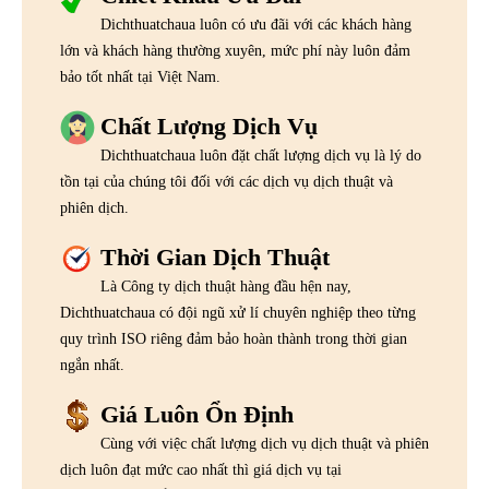
Dichthuatchaua luôn có ưu đãi với các khách hàng
lớn và khách hàng thường xuyên, mức phí này luôn đảm
bảo tốt nhất tại Việt Nam.
Chất Lượng Dịch Vụ
Dichthuatchaua luôn đặt chất lượng dịch vụ là lý do
tồn tại của chúng tôi đối với các dịch vụ dịch thuật và
phiên dịch.
Thời Gian Dịch Thuật
Là Công ty dịch thuật hàng đầu hện nay,
Dichthuatchaua có đội ngũ xử lí chuyên nghiệp theo từng
quy trình ISO riêng đảm bảo hoàn thành trong thời gian
ngắn nhất.
Giá Luôn Ổn Định
Cùng với việc chất lượng dịch vụ dịch thuật và phiên
dịch luôn đạt mức cao nhất thì giá dịch vụ tại