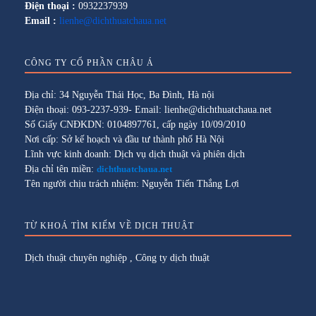
Điện thoại :
0932237939
Email :
lienhe@dichthuatchaua.net
CÔNG TY CỔ PHẦN CHÂU Á
Địa chỉ: 34 Nguyễn Thái Học, Ba Đình, Hà nội
Điện thoại: 093-2237-939- Email: lienhe@dichthuatchaua.net
Số Giấy CNĐKDN: 0104897761, cấp ngày 10/09/2010
Nơi cấp: Sở kế hoạch và đầu tư thành phố Hà Nội
Lĩnh vực kinh doanh: Dịch vụ dịch thuật và phiên dịch
Địa chỉ tên miền:
dichthuatchaua.net
Tên người chịu trách nhiệm: Nguyễn Tiến Thắng Lợi
TỪ KHOÁ TÌM KIẾM VỀ DỊCH THUẬT
Dịch thuật chuyên nghiệp
,
Công ty dịch thuật