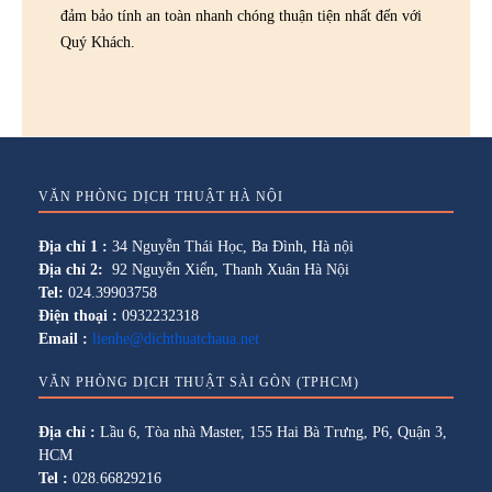
đảm bảo tính an toàn nhanh chóng thuận tiện nhất đến với
Quý Khách.
VĂN PHÒNG DỊCH THUẬT HÀ NỘI
Địa chỉ 1 :
34 Nguyễn Thái Học, Ba Đình, Hà nội
Địa chỉ 2:
92 Nguyễn Xiển, Thanh Xuân Hà Nội
Tel:
024.39903758
Điện thoại :
0932232318
Email :
lienhe@dichthuatchaua.net
VĂN PHÒNG DỊCH THUẬT SÀI GÒN (TPHCM)
Địa chỉ :
Lầu 6, Tòa nhà Master, 155 Hai Bà Trưng, P6, Quận 3,
HCM
Tel :
028.66829216