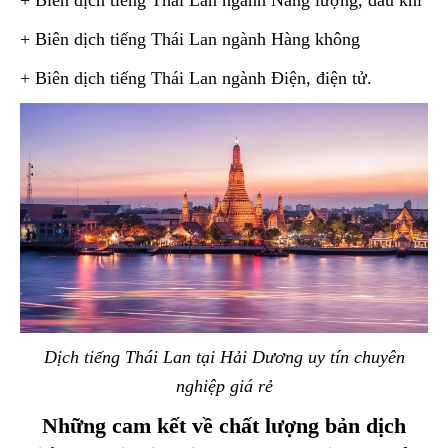
+ Biên dịch tiếng Thái Lan ngành Năng lượng, dầu khí
+ Biên dịch tiếng Thái Lan ngành Hàng không
+ Biên dịch tiếng Thái Lan ngành Điện, điện tử.
Dịch tiếng Thái Lan tại Hải Dương uy tín chuyên
nghiệp giá rẻ
Những cam kết về chất lượng bản dịch