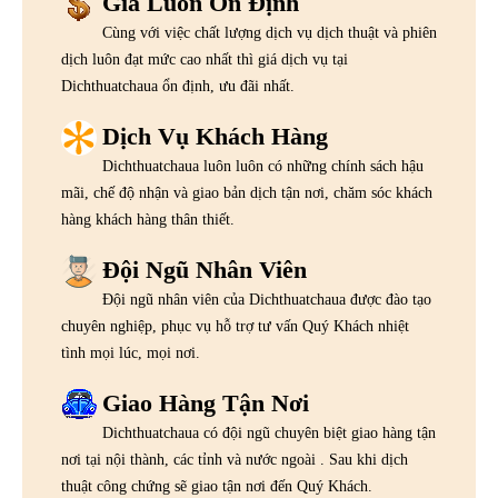
Giá Luôn Ổn Định
Cùng với việc chất lượng dịch vụ dịch thuật và phiên
dịch luôn đạt mức cao nhất thì giá dịch vụ tại
Dichthuatchaua ổn định, ưu đãi nhất.
Dịch Vụ Khách Hàng
Dichthuatchaua luôn luôn có những chính sách hậu
mãi, chế độ nhận và giao bản dịch tận nơi, chăm sóc khách
hàng khách hàng thân thiết.
Đội Ngũ Nhân Viên
Đội ngũ nhân viên của Dichthuatchaua được đào tạo
chuyên nghiệp, phục vụ hỗ trợ tư vấn Quý Khách nhiệt
tình mọi lúc, mọi nơi.
Giao Hàng Tận Nơi
Dichthuatchaua có đội ngũ chuyên biệt giao hàng tận
nơi tại nội thành, các tỉnh và nước ngoài . Sau khi dịch
thuật công chứng sẽ giao tận nơi đến Quý Khách.