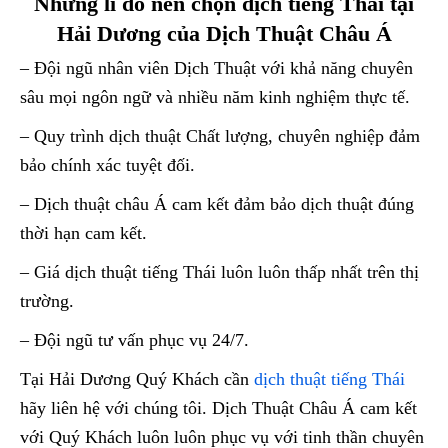
Những lí do nên chọn dịch tiếng Thái tại
Hải Dương của Dịch Thuật Châu Á
– Đội ngũ nhân viên Dịch Thuật với khả năng chuyên
sâu mọi ngôn ngữ và nhiều năm kinh nghiệm thực tế.
– Quy trình dịch thuật Chất lượng, chuyên nghiệp đảm
bảo chính xác tuyệt đối.
– Dịch thuật châu Á cam kết đảm bảo dịch thuật đúng
thời hạn cam kết.
– Giá dịch thuật tiếng Thái luôn luôn thấp nhất trên thị
trường.
– Đội ngũ tư vấn phục vụ 24/7.
Tại Hải Dương Quý Khách cần
dịch thuật tiếng Thái
hãy liên hệ với chúng tôi. Dịch Thuật Châu Á cam kết
với Quý Khách luôn luôn phục vụ với tinh thần chuyên