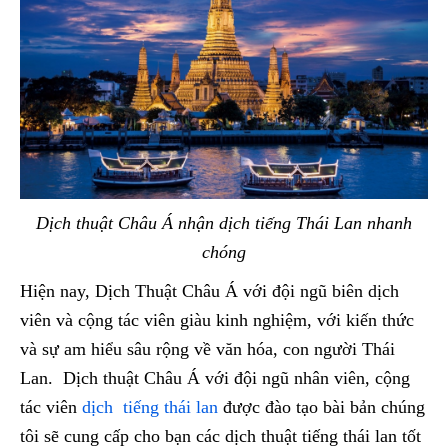
Dịch thuật Châu Á nhận dịch tiếng Thái Lan nhanh
chóng
Hiện nay, Dịch Thuật Châu Á với đội ngũ biên dịch
viên và cộng tác viên giàu kinh nghiệm, với kiến thức
và sự am hiểu sâu rộng về văn hóa, con người Thái
Lan. Dịch thuật Châu Á với đội ngũ nhân viên, cộng
tác viên
dịch tiếng thái lan
được đào tạo bài bản chúng
tôi sẽ cung cấp cho bạn các dịch thuật tiếng thái lan tốt