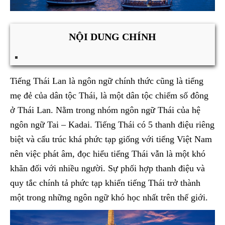
NỘI DUNG CHÍNH
Tiếng Thái Lan là ngôn ngữ chính thức cũng là tiếng
mẹ đẻ của dân tộc Thái, là một dân tộc chiếm số đông
ở Thái Lan. Nằm trong nhóm ngôn ngữ Thái của hệ
ngôn ngữ Tai – Kadai. Tiếng Thái có 5 thanh điệu riêng
biệt và cấu trúc khá phức tạp giống với tiếng Việt Nam
nên việc phát âm, đọc hiểu tiếng Thái vẫn là một khó
khăn đối với nhiều người. Sự phối hợp thanh điệu và
quy tắc chính tả phức tạp khiến tiếng Thái trở thành
một trong những ngôn ngữ khó học nhất trên thế giới.