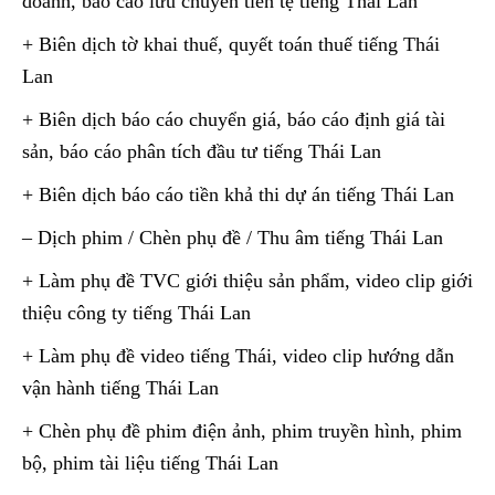
doanh, báo cáo lưu chuyển tiền tệ tiếng Thái Lan
+ Biên dịch tờ khai thuế, quyết toán thuế tiếng Thái
Lan
+ Biên dịch báo cáo chuyển giá, báo cáo định giá tài
sản, báo cáo phân tích đầu tư tiếng Thái Lan
+ Biên dịch báo cáo tiền khả thi dự án tiếng Thái Lan
– Dịch phim / Chèn phụ đề / Thu âm tiếng Thái Lan
+ Làm phụ đề TVC giới thiệu sản phẩm, video clip giới
thiệu công ty tiếng Thái Lan
+ Làm phụ đề video tiếng Thái, video clip hướng dẫn
vận hành tiếng Thái Lan
+ Chèn phụ đề phim điện ảnh, phim truyền hình, phim
bộ, phim tài liệu tiếng Thái Lan