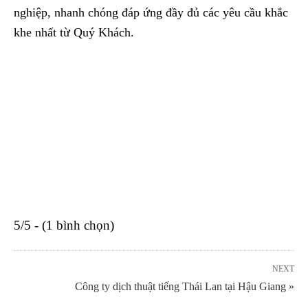
nghiệp, nhanh chóng đáp ứng đầy đủ các yêu cầu khắc
khe nhất từ Quý Khách.
5/5 - (1 bình chọn)
NEXT
Công ty dịch thuật tiếng Thái Lan tại Hậu Giang »