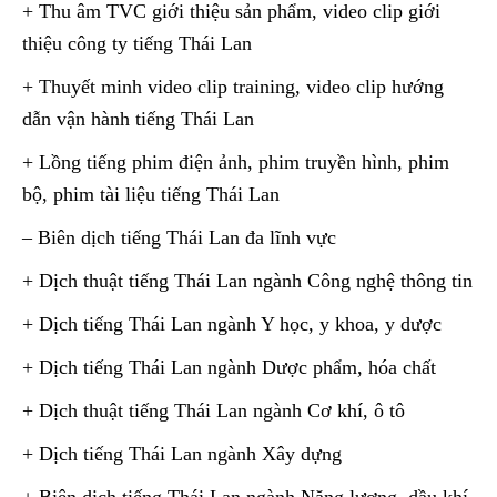
+ Thu âm TVC giới thiệu sản phẩm, video clip giới
thiệu công ty tiếng Thái Lan
+ Thuyết minh video clip training, video clip hướng
dẫn vận hành tiếng Thái Lan
+ Lồng tiếng phim điện ảnh, phim truyền hình, phim
bộ, phim tài liệu tiếng Thái Lan
– Biên dịch tiếng Thái Lan đa lĩnh vực
+ Dịch thuật tiếng Thái Lan ngành Công nghệ thông tin
+ Dịch tiếng Thái Lan ngành Y học, y khoa, y dược
+ Dịch tiếng Thái Lan ngành Dược phẩm, hóa chất
+ Dịch thuật tiếng Thái Lan ngành Cơ khí, ô tô
+ Dịch tiếng Thái Lan ngành Xây dựng