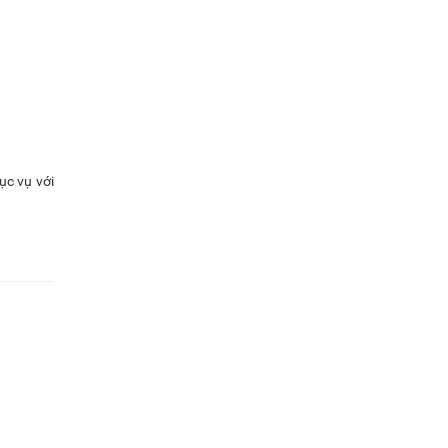
ục vụ với