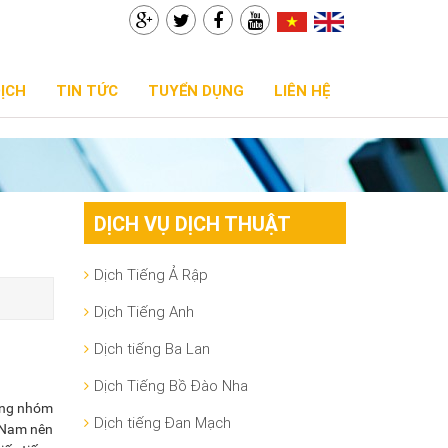
DỊCH
TIN TỨC
TUYỂN DỤNG
LIÊN HỆ
DỊCH VỤ DỊCH THUẬT
Dịch Tiếng Ả Rập
Dịch Tiếng Anh
Dịch tiếng Ba Lan
Dịch Tiếng Bồ Đào Nha
rong nhóm
Dịch tiếng Đan Mạch
t Nam nên