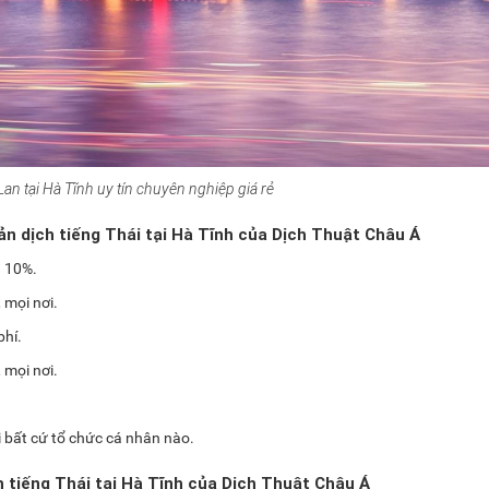
Lan tại Hà Tĩnh uy tín chuyên nghiệp giá rẻ
n dịch tiếng Thái tại Hà Tĩnh của Dịch Thuật Châu Á
n 10%.
 mọi nơi.
phí.
 mọi nơi.
ới bất cứ tổ chức cá nhân nào.
h tiếng Thái tại Hà Tĩnh của Dịch Thuật Châu Á