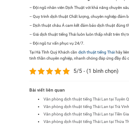
– Đội ngũ nhân viên Dịch Thuật với khả năng chuyên sâ
– Quy trình dịch thuật Chất lượng, chuyên nghiệp đảm bả
– Dịch thuật châu Á cam kết đảm bảo dịch thuật đúng t
– Giá dịch thuật tiếng Thái luôn luôn thấp nhất trên thị 
– Đội ngũ tư vấn phục vụ 24/7.
Tại Hà Tĩnh Quý Khách cần
dịch thuật tiếng Thái
hãy liê
tinh thần chuyên nghiệp, nhanh chóng đáp ứng đầy đủ 
5/5 - (1 bình chọn)
Bài viết liên quan
Văn phòng dịch thuật tiếng Thái Lan tại Tuyên 
Văn phòng dịch thuật tiếng Thái Lan tại Trà Vin
Văn phòng dịch thuật tiếng Thái Lan tại Tiền Gi
Văn phòng dịch thuật tiếng Thái Lan tại Thừa T