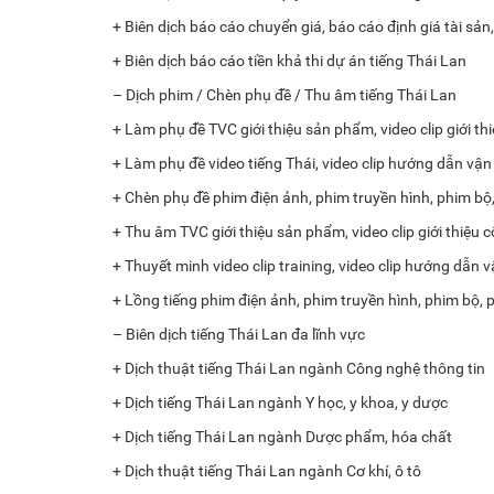
+ Biên dịch báo cáo chuyển giá, báo cáo định giá tài sản
+ Biên dịch báo cáo tiền khả thi dự án tiếng Thái Lan
– Dịch phim / Chèn phụ đề / Thu âm tiếng Thái Lan
+ Làm phụ đề TVC giới thiệu sản phẩm, video clip giới th
+ Làm phụ đề video tiếng Thái, video clip hướng dẫn vận
+ Chèn phụ đề phim điện ảnh, phim truyền hình, phim bộ, 
+ Thu âm TVC giới thiệu sản phẩm, video clip giới thiệu c
+ Thuyết minh video clip training, video clip hướng dẫn 
+ Lồng tiếng phim điện ảnh, phim truyền hình, phim bộ, p
– Biên dịch tiếng Thái Lan đa lĩnh vực
+ Dịch thuật tiếng Thái Lan ngành Công nghệ thông tin
+ Dịch tiếng Thái Lan ngành Y học, y khoa, y dược
+ Dịch tiếng Thái Lan ngành Dược phẩm, hóa chất
+ Dịch thuật tiếng Thái Lan ngành Cơ khí, ô tô