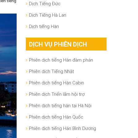
iến tiếng
Dịch Tiếng Đức
Dịch Tiếng Hà Lan
Dịch tiếng Hàn
DỊCH VỤ PHIÊN DỊCH
Phiên dịch tiếng Hàn đàm phán
Phiên dịch Tiếng Nhật
Phiên dịch tiếng Hàn Cabin
Phiên dịch Triển lãm hội trợ
Phiên dịch tiếng hàn tại Hà Nội
Phiên dịch tiếng Hàn Quốc
Phiên dịch tiếng Hàn Bình Dương