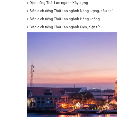
+ Dịch tiếng Thái Lan ngành Xây dựng
+ Biên dịch tiếng Thái Lan ngành Năng lượng, dầu khí
+ Biên dịch tiếng Thái Lan ngành Hàng không
+ Biên dịch tiếng Thái Lan ngành Điện, điện tử.