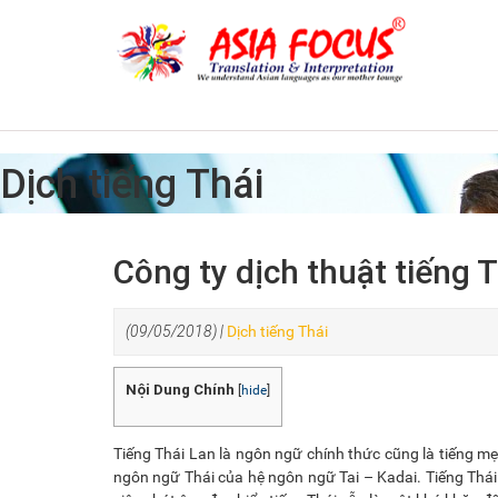
Dịch tiếng Thái
Công ty dịch thuật tiếng 
(09/05/2018) |
Dịch tiếng Thái
Nội Dung Chính
[
hide
]
Tiếng Thái Lan là ngôn ngữ chính thức cũng là tiếng m
ngôn ngữ Thái của hệ ngôn ngữ Tai – Kadai. Tiếng Thái 