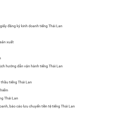
, giấy đăng ký kinh doanh tiếng Thái Lan
 sản xuất
n
dịch hướng dẫn vận hành tiếng Thái Lan
 thầu tiếng Thái Lan
 hiểm
ếng Thái Lan
oanh, báo cáo lưu chuyển tiền tệ tiếng Thái Lan