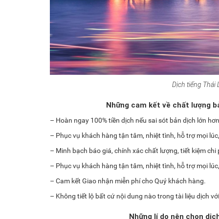
Dịch tiếng Thái 
Những cam kết về chất lượng bả
– Hoàn ngay 100% tiền dịch nếu sai sót bản dịch lớn hơ
– Phục vụ khách hàng tận tâm, nhiệt tình, hỗ trợ mọi lúc,
– Minh bạch báo giá, chính xác chất lượng, tiết kiệm chi 
– Phục vụ khách hàng tận tâm, nhiệt tình, hỗ trợ mọi lúc,
– Cam kết Giao nhận miễn phí cho Quý khách hàng.
– Không tiết lộ bất cứ nội dung nào trong tài liệu dịch v
Những lí do nên chọn dịc