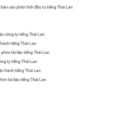
, báo cáo phân tích đầu tư tiếng Thái Lan
iệu công ty tiếng Thái Lan
 hành tiếng Thái Lan
phim tài liệu tiếng Thái Lan
ông ty tiếng Thái Lan
vận hành tiếng Thái Lan
him tài liệu tiếng Thái Lan