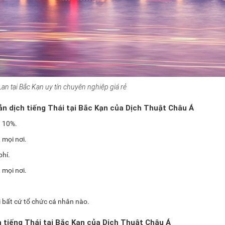
Lan tại Bắc Kạn uy tín chuyên nghiệp giá rẻ
n dịch tiếng Thái tại Bắc Kạn của Dịch Thuật Châu Á
n 10%.
 mọi nơi.
phí.
 mọi nơi.
ới bất cứ tổ chức cá nhân nào.
h tiếng Thái tại Bắc Kạn của Dịch Thuật Châu Á