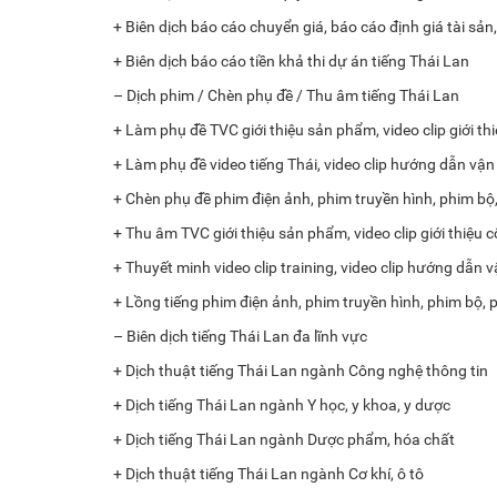
+ Biên dịch báo cáo chuyển giá, báo cáo định giá tài sản
+ Biên dịch báo cáo tiền khả thi dự án tiếng Thái Lan
– Dịch phim / Chèn phụ đề / Thu âm tiếng Thái Lan
+ Làm phụ đề TVC giới thiệu sản phẩm, video clip giới th
+ Làm phụ đề video tiếng Thái, video clip hướng dẫn vận
+ Chèn phụ đề phim điện ảnh, phim truyền hình, phim bộ, 
+ Thu âm TVC giới thiệu sản phẩm, video clip giới thiệu c
+ Thuyết minh video clip training, video clip hướng dẫn 
+ Lồng tiếng phim điện ảnh, phim truyền hình, phim bộ, p
– Biên dịch tiếng Thái Lan đa lĩnh vực
+ Dịch thuật tiếng Thái Lan ngành Công nghệ thông tin
+ Dịch tiếng Thái Lan ngành Y học, y khoa, y dược
+ Dịch tiếng Thái Lan ngành Dược phẩm, hóa chất
+ Dịch thuật tiếng Thái Lan ngành Cơ khí, ô tô