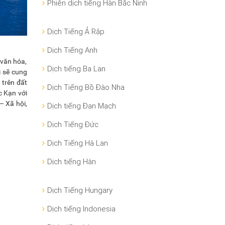
Phiên dịch tiếng Hàn Bắc Ninh
Dịch Tiếng Ả Rập
Dịch Tiếng Anh
 văn hóa,
Dịch tiếng Ba Lan
i sẽ cung
 trên đất
Dịch Tiếng Bồ Đào Nha
c Kạn với
– Xã hội,
Dịch tiếng Đan Mạch
Dịch Tiếng Đức
Dịch Tiếng Hà Lan
Dịch tiếng Hàn
Dịch Tiếng Hungary
Dịch tiếng Indonesia