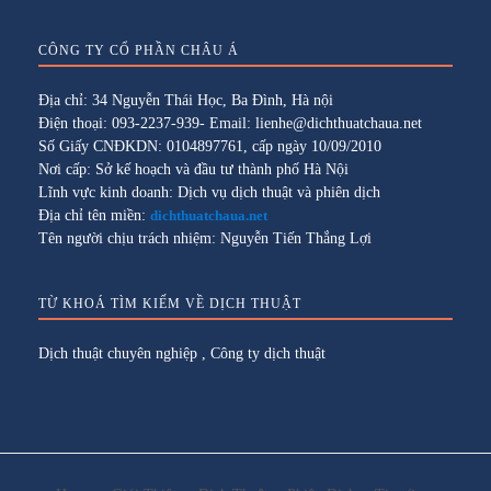
CÔNG TY CỔ PHẦN CHÂU Á
Địa chỉ: 34 Nguyễn Thái Học, Ba Đình, Hà nội
Điện thoại: 093-2237-939- Email: lienhe@dichthuatchaua.net
Số Giấy CNĐKDN: 0104897761, cấp ngày 10/09/2010
Nơi cấp: Sở kế hoạch và đầu tư thành phố Hà Nội
Lĩnh vực kinh doanh: Dịch vụ dịch thuật và phiên dịch
Địa chỉ tên miền:
dichthuatchaua.net
Tên người chịu trách nhiệm: Nguyễn Tiến Thắng Lợi
TỪ KHOÁ TÌM KIẾM VỀ DỊCH THUẬT
Dịch thuật chuyên nghiệp
,
Công ty dịch thuật