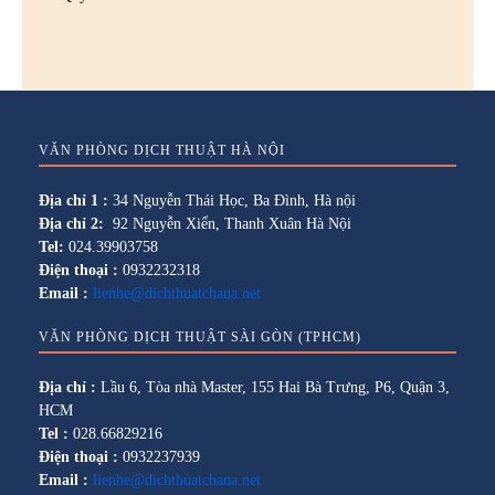
VĂN PHÒNG DỊCH THUẬT HÀ NỘI
Địa chỉ 1 :
34 Nguyễn Thái Học, Ba Đình, Hà nội
Địa chỉ 2:
92 Nguyễn Xiển, Thanh Xuân Hà Nội
Tel:
024.39903758
Điện thoại :
0932232318
Email :
lienhe@dichthuatchaua.net
VĂN PHÒNG DỊCH THUẬT SÀI GÒN (TPHCM)
Địa chỉ :
Lầu 6, Tòa nhà Master, 155 Hai Bà Trưng, P6, Quận 3,
HCM
Tel :
028.66829216
Điện thoại :
0932237939
Email :
lienhe@dichthuatchaua.net