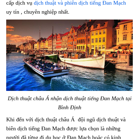
cấp dịch vụ
dịch thuật và phiên dịch tiếng Đan Mạch
uy tín , chuyên nghiệp nhất.
Dịch thuật châu Á nhận dịch thuật tiếng Đan Mạch tại
Bình Định
Khi đến với dịch thuật châu Á đội ngũ dịch thuật và
biên dịch tiếng Đan Mạch được lựa chọn là những
người đã từng đi du học ở Đan Mạch hoặc có kinh