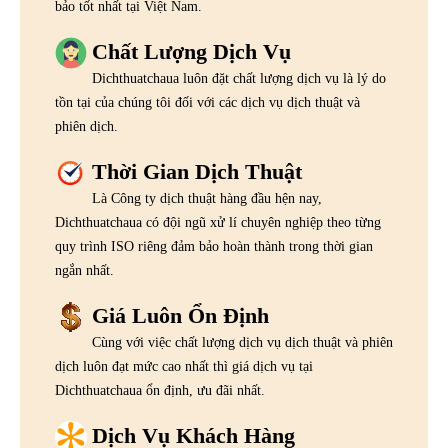
bảo tốt nhất tại Việt Nam.
Chất Lượng Dịch Vụ
Dichthuatchaua luôn đặt chất lượng dịch vụ là lý do
tồn tại của chúng tôi đối với các dịch vụ dịch thuật và
phiên dịch.
Thời Gian Dịch Thuật
Là Công ty dịch thuật hàng đầu hện nay,
Dichthuatchaua có đội ngũ xử lí chuyên nghiệp theo từng
quy trình ISO riêng đảm bảo hoàn thành trong thời gian
ngắn nhất.
Giá Luôn Ổn Định
Cùng với việc chất lượng dịch vụ dịch thuật và phiên
dịch luôn đạt mức cao nhất thì giá dịch vụ tại
Dichthuatchaua ổn định, ưu đãi nhất.
Dịch Vụ Khách Hàng