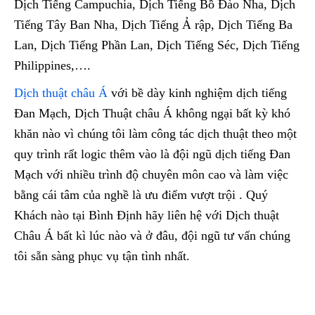
Dịch Tiếng Campuchia, Dịch Tiếng Bồ Đào Nha, Dịch
Tiếng Tây Ban Nha, Dịch Tiếng Ả rập, Dịch Tiếng Ba
Lan, Dịch Tiếng Phần Lan, Dịch Tiếng Séc, Dịch Tiếng
Philippines,….
Dịch thuật châu Á
với bề dày kinh nghiệm dịch tiếng
Đan Mạch, Dịch Thuật châu Á không ngại bất kỳ khó
khăn nào vì chúng tôi làm công tác dịch thuật theo một
quy trình rất logic thêm vào là đội ngũ dịch tiếng Đan
Mạch với nhiều trình độ chuyên môn cao và làm việc
bằng cái tâm của nghề là ưu điểm vượt trội . Quý
Khách nào tại Bình Định hãy liên hệ với Dịch thuật
Châu Á bất kì lúc nào và ở đâu, đội ngũ tư vấn chúng
tôi sẵn sàng phục vụ tận tình nhất.