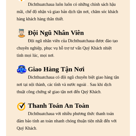
Dichthuatchaua luôn luôn có những chính sách hậu
mãi, chế độ nhận và giao bản dịch tận nơi, chăm sóc khách
hàng khách hàng thân thiết.
Đội Ngũ Nhân Viên
Đội ngũ nhân viên của Dichthuatchaua được đào tạo
chuyên nghiệp, phục vụ hỗ trợ tư vấn Quý Khách nhiệt
tình mọi lúc, mọi nơi.
Giao Hàng Tận Nơi
Dichthuatchaua có đội ngũ chuyên biệt giao hàng tận
nơi tại nội thành, các tỉnh và nước ngoài . Sau khi dịch
thuật công chứng sẽ giao tận nơi đến Quý Khách.
Thanh Toán An Toàn
Dichthuatchaua với nhiều phương thức thanh toán
đảm bảo tính an toàn nhanh chóng thuận tiện nhất đến với
Quý Khách.