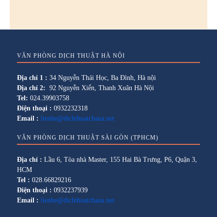
VĂN PHÒNG DỊCH THUẬT HÀ NỘI
Địa chỉ 1 :
34 Nguyễn Thái Học, Ba Đình, Hà nội
Địa chỉ 2:
92 Nguyễn Xiển, Thanh Xuân Hà Nội
Tel:
024.39903758
Điện thoại :
0932232318
Email :
lienhe@dichthuatchaua.net
VĂN PHÒNG DỊCH THUẬT SÀI GÒN (TPHCM)
Địa chỉ :
Lầu 6, Tòa nhà Master, 155 Hai Bà Trưng, P6, Quận 3,
HCM
Tel :
028.66829216
Điện thoại :
0932237939
Email :
lienhe@dichthuatchaua.net