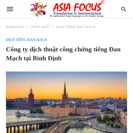
HOMEPAGE
NGÔN NGỮ
DỊCH TIẾNG ĐAN MẠCH
DỊCH TIẾNG ĐAN MẠCH
Công ty dịch thuật công chứng tiếng Đan
Mạch tại Bình Định