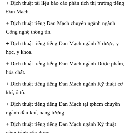
+ Dịch thuật tài liệu báo cáo phân tích thị trường tiếng
Đan Mạch.
+ Dịch thuật tiếng Đan Mạch chuyên ngành ngành
Công nghệ thông tin.
+ Dịch thuật tiếng tiếng Đan Mạch ngành Y dược, y
học, y khoa.
+ Dịch thuật tiếng tiếng Đan Mạch ngành Dược phẩm,
hóa chất.
+ Dịch thuật tiếng tiếng Đan Mạch ngành Kỹ thuật cơ
khí, ô tô.
+ Dịch thuật tiếng tiếng Đan Mạch tại tphcm chuyên
ngành dầu khí, năng lượng.
+ Dịch thuật tiếng tiếng Đan Mạch ngành Kỹ thuật
công trình xây dựng.