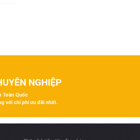
CHUYÊN NGHIỆP
ên Toàn Quốc
g với chi phí ưu đãi nhất.