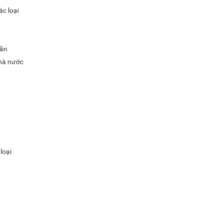
c loại
hần
nhà nước
loại