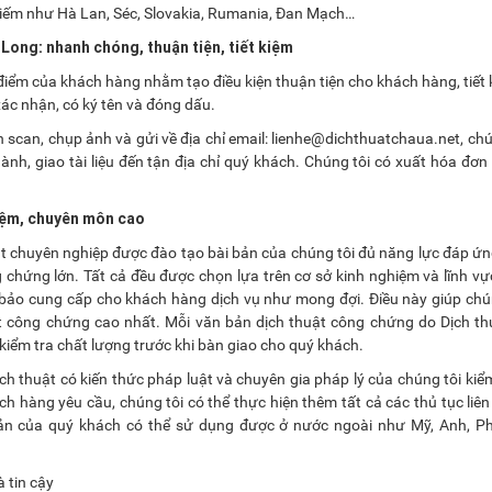
 hiếm như Hà Lan, Séc, Slovakia, Rumania, Đan Mạch…
Long: nhanh chóng, thuận tiện, tiết kiệm
a điểm của khách hàng nhằm tạo điều kiện thuận tiện cho khách hàng, tiết 
 xác nhận, có ký tên và đóng dấu.
cần scan, chụp ảnh và gửi về địa chỉ email: lienhe@dichthuatchaua.net, chú
ành, giao tài liệu đến tận địa chỉ quý khách. Chúng tôi có xuất hóa đơn 
hiệm, chuyên môn cao
ật chuyên nghiệp được đào tạo bài bản của chúng tôi đủ năng lực đáp ứn
g chứng lớn. Tất cả đều được chọn lựa trên cơ sở kinh nghiệm và lĩnh v
bảo cung cấp cho khách hàng dịch vụ như mong đợi. Điều này giúp chú
t công chứng cao nhất. Mỗi văn bản dịch thuật công chứng do Dịch th
kiểm tra chất lượng trước khi bàn giao cho quý khách.
 thuật có kiến thức pháp luật và chuyên gia pháp lý của chúng tôi kiểm
 hàng yêu cầu, chúng tôi có thể thực hiện thêm tất cả các thủ tục liên
ản của quý khách có thể sử dụng được ở nước ngoài như Mỹ, Anh, Ph
 tin cậy