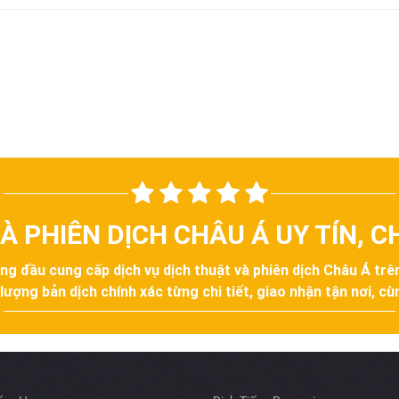
À PHIÊN DỊCH CHÂU Á UY TÍN, 
àng đầu cung cấp dịch vụ dịch thuật và phiên dịch Châu Á tr
ợng bản dịch chính xác từng chi tiết, giao nhận tận nơi, cùn