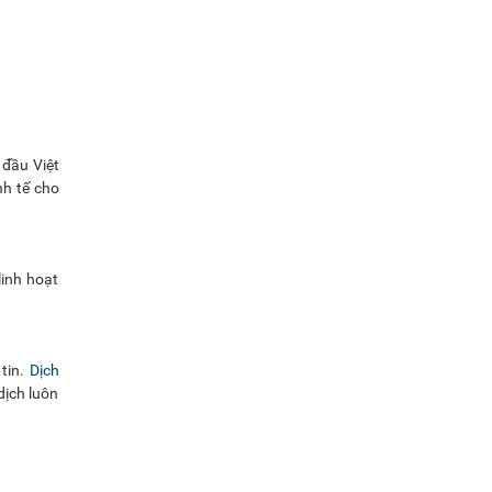
 đầu Việt
nh tế cho
linh hoạt
 tin.
Dịch
dịch luôn