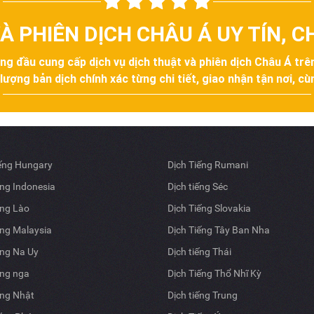
À PHIÊN DỊCH CHÂU Á UY TÍN, 
àng đầu cung cấp dịch vụ dịch thuật và phiên dịch Châu Á tr
ợng bản dịch chính xác từng chi tiết, giao nhận tận nơi, cùn
iếng Hungary
Dịch Tiếng Rumani
ếng Indonesia
Dịch tiếng Séc
ếng Lào
Dịch Tiếng Slovakia
ếng Malaysia
Dịch Tiếng Tây Ban Nha
ếng Na Uy
Dịch tiếng Thái
ếng nga
Dịch Tiếng Thổ Nhĩ Kỳ
ếng Nhật
Dịch tiếng Trung