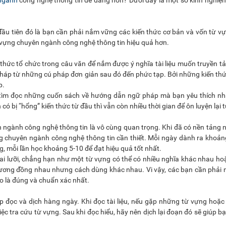
 ngành
công nghệ thông tin dễ dàng hơn? Dưới đây là một số kinh nghiệ
u đầu tiên đó là bạn cần phải nắm vững các kiến thức cơ bản và vốn từ 
 vựng chuyên ngành công nghệ thông tin hiệu quả hơn.
hức tổ chức trong câu văn để nắm được ý nghĩa tài liệu muốn truyền tả
háp từ những cú pháp đơn giản sau đó đến phức tạp. Bởi những kiến th
p.
 tìm đọc những cuốn sách về hướng dẫn ngữ pháp mà bạn yêu thích nh
 có bị “hổng” kiến thức từ đầu thì vẫn còn nhiều thời gian để ôn luyện lại 
n ngành công nghệ thông tin là vô cùng quan trọng. Khi đã có nền tảng
g chuyên ngành công nghệ thông tin cần thiết. Mỗi ngày dành ra khoả
g, mỗi lần học khoảng 5-10 để đạt hiệu quả tốt nhất.
ai lưỡi, chẳng hạn như một từ vựng có thể có nhiều nghĩa khác nhau ho
tương đồng nhau nhưng cách dùng khác nhau. Vi vậy, các bạn cần phải 
o là đúng và chuẩn xác nhất.
ập đọc và dịch hàng ngày. Khi đọc tài liệu, nếu gặp những từ vựng hoặc
iệc tra cứu từ vựng. Sau khi đọc hiểu, hãy nên dịch lại đoạn đó sẽ giúp b