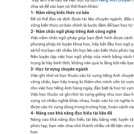
Vậy làm thế nào để việc đọc và
dịch tiếng Anh chuyên
chia sẻ để các bạn có thể tham khảo:
1- Nắm vững kiến thức cơ bản
Để có thể đọc và dịch được tài liệu chuyên ngành, điề
vững kiến thức cơ bản chính là bước đệm để bạn học từ
2- Nắm chắc ngữ pháp tiếng Anh công nghệ
Việc nắm chắc ngữ pháp giúp bạn định hình được cách t
phương pháp ôn luyện khoa học, hãy bắt đầu học ngữ p
sẽ hỗ trợ bạn rất nhiều khi học lên các kiến thức phức tạ
Nên luyện tập việc học ngữ pháp của mình bằng cách
trọng là hãy bình tĩnh, không nên quá lo lắng bởi nếu bạn
3- Học từ vựng chuyên ngành
Việc ghi nhớ và học thuộc các từ vựng tiếng Anh chuyê
vững chắc, bạn hãy trang bị thêm cho mình vốn từ vựn
cho việc học tiếng Anh hàng ngày, đặc biệt là học từ vựn
Việc học thuộc và ghi nhớ từ vựng giống như con dao h
vựng có nhiều nghĩa khác nhau, hoặc các từ có nghĩa 
được các từ vựng dùng trong trường hợp, hoàn cảnh nà
4- Nâng cao khả năng đọc hiểu tài liệu để
Nâng cao khả năng đọc hiểu tài liệu bằng việc luyện t
phức tạp, bạn nên chia nhỏ thành nhiều vế để tiện cho v
hơn.