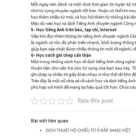
Mỗi ngày nên dành ra một chút thời gian ôn luyện kỹ nă
nhớ từ vựng chuyên ngành tốt hơn. Hoặc có thể tìm mu
học thêm nhiều từ mới, và học hỏi thêm từ những bài dị
Mặc dù việc học và dịch Tiếng Anh chuyên ngành Công ng
5- Học tiếng Anh trên báo, tạp chí, Internet
Việc tìm đọc thêm thông tin tiếng Anh chuyên ngành Công 
là ngành có tốc độ phát triển nhanh, khối lượng thông t
giúp bạn cập nhật được nhiều thông tin mới về ngành, rấ
6- Học cách ghi chép cẩn thận
Một trong những cách học về dịch tiếng Anh công nghệ thô
thuận tiện cho việc tra cứu từ vựng của bạn sau này. T
ghi chép ra nhiều tờ giấy khác nhau vì như thế rất khó để
Trên đây là một số chia sẻ về cách học và dịch tiếng A
phù hợp với mình để mang lại hiệu quả tốt hơn. Chúc các
Rate this post
Bài viết liên quan
DỊCH THUẬT HỘ CHIẾU TỪ Ả RẬP SANG VIỆT