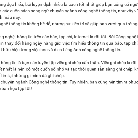
ng đọc hiểu, bởi luyện dịch nhiều là cách tốt nhất giúp bạn củng cố ng
a các cuốn sách song ngữ chuyên ngành công nghệ thông tin, như vậy v
ch mẫu này.
hệ thông tin không hề dễ, nhưng sự kiên trì sẽ giúp bạn vượt qua trở ng
nghệ thông tin trên các báo, tạp chí, Internet là rất tốt. Bởi Công nghệ 
in thay đổi hàng ngày hàng giờ, việc tìm hiểu thông tin qua báo, tạp chí,
t hữu hiệu trong việc học và dịch tiếng Anh công nghệ thông tin.
ng tin là bạn cần luyện tập việc ghi chép cẩn thận. Việc ghi chép là rất 
ốt nhất là nên có một cuốn sổ nhỏ và tạo thói quen sẵn sàng ghi chép, 
 tìm lại những gì mình đã ghi chép.
nh chuyên ngành Công nghệ thông tin. Tuy nhiên, bạn cũng nên tìm ra ph
 bạn học tập tốt!