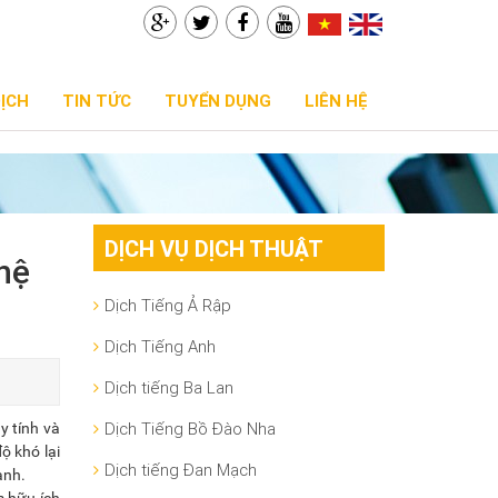
DỊCH
TIN TỨC
TUYỂN DỤNG
LIÊN HỆ
DỊCH VỤ DỊCH THUẬT
hệ
Dịch Tiếng Ả Rập
Dịch Tiếng Anh
Dịch tiếng Ba Lan
Dịch Tiếng Bồ Đào Nha
y tính và
ộ khó lại
Dịch tiếng Đan Mạch
ành.