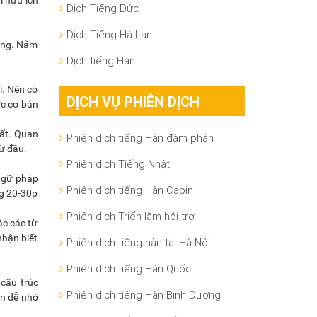
m hữu ích
Dịch Tiếng Đức
Dịch Tiếng Hà Lan
vựng. Nắm
Dịch tiếng Hàn
i. Nên có
DỊCH VỤ PHIÊN DỊCH
ức cơ bản
ất. Quan
Phiên dịch tiếng Hàn đàm phán
từ đầu.
Phiên dịch Tiếng Nhật
 ngữ pháp
Phiên dịch tiếng Hàn Cabin
ng 20-30p
Phiên dịch Triển lãm hội trợ
ặc các từ
nhận biết
Phiên dịch tiếng hàn tại Hà Nội
Phiên dịch tiếng Hàn Quốc
 cấu trúc
Phiên dịch tiếng Hàn Bình Dương
ạn dễ nhớ