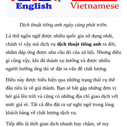
Dịch thuật tiếng anh ngày càng phát triển.
Là thứ ngôn ngữ được nhiều quốc gia sử dụng nhất,
chính vì vậy mà dịch vụ
dịch thuật tiếng anh
ra đời,
nhằm đáp ứng được nhu cầu đó của xã hội. Nhưng điều
gì cũng vậy, khi đã thành xu hướng và được nhiều
người hưởng ứng thì sẽ đặt ra vấn đề chất lượng.
Điều này được biểu hiện qua những trạng thái cụ thể
đầu tiên là về giá thành. Bạn sẽ bắt gặp những đơn vị
hét giá lên trời và cũng có những địa chỉ giao dịch với
mức giá rẻ. Tất cả đều đặt ra sự nghi ngờ trong lòng
khách hàng về chất lượng dịch vụ.
Tiếp đến là thời gian dịch nhanh hay chậm, sẽ tuy