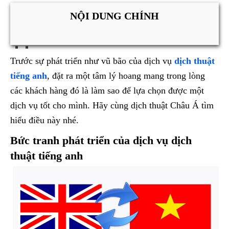
NỘI DUNG CHÍNH
Trước sự phát triển như vũ bão của dịch vụ
dịch thuật
tiếng anh
, đặt ra một tâm lý hoang mang trong lòng
các khách hàng đó là làm sao để lựa chọn được một
dịch vụ tốt cho mình. Hãy cùng dịch thuật Châu Á tìm
hiểu điều này nhé.
Bức tranh phát triển của dịch vụ dịch
thuật tiếng anh