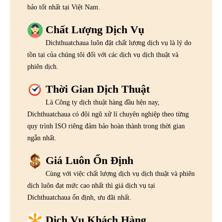
bảo tốt nhất tại Việt Nam.
Chất Lượng Dịch Vụ
Dichthuatchaua luôn đặt chất lượng dịch vụ là lý do
tồn tại của chúng tôi đối với các dịch vụ dịch thuật và
phiên dịch.
Thời Gian Dịch Thuật
Là Công ty dịch thuật hàng đầu hện nay,
Dichthuatchaua có đội ngũ xử lí chuyên nghiệp theo từng
quy trình ISO riêng đảm bảo hoàn thành trong thời gian
ngắn nhất.
Giá Luôn Ổn Định
Cùng với việc chất lượng dịch vụ dịch thuật và phiên
dịch luôn đạt mức cao nhất thì giá dịch vụ tại
Dichthuatchaua ổn định, ưu đãi nhất.
Dịch Vụ Khách Hàng