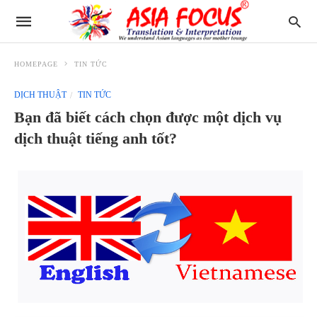
HOMEPAGE
TIN TỨC
DỊCH THUẬT
TIN TỨC
Bạn đã biết cách chọn được một dịch vụ
dịch thuật tiếng anh tốt?