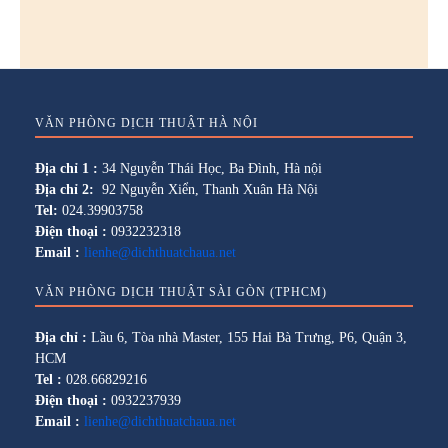
VĂN PHÒNG DỊCH THUẬT HÀ NỘI
Địa chỉ 1 :
34 Nguyễn Thái Học, Ba Đình, Hà nội
Địa chỉ 2:
92 Nguyễn Xiển, Thanh Xuân Hà Nội
Tel:
024.39903758
Điện thoại :
0932232318
Email :
lienhe@dichthuatchaua.net
VĂN PHÒNG DỊCH THUẬT SÀI GÒN (TPHCM)
Địa chỉ :
Lầu 6, Tòa nhà Master, 155 Hai Bà Trưng, P6, Quận 3,
HCM
Tel :
028.66829216
Điện thoại :
0932237939
Email :
lienhe@dichthuatchaua.net