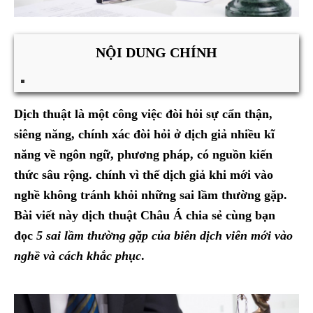
NỘI DUNG CHÍNH
Dịch thuật là một công việc đòi hỏi sự cẩn thận,
siêng năng, chính xác đòi hỏi ở dịch giả nhiều kĩ
năng về ngôn ngữ, phương pháp, có nguồn kiến
thức sâu rộng. chính vì thế dịch giả khi mới vào
nghề không tránh khỏi những sai lầm thường gặp.
Bài viết này
dịch thuật Châu Á
chia sẻ cùng bạn
đọc
5 sai lầm thường gặp của biên dịch viên mới vào
nghề và cách khắc phục
.