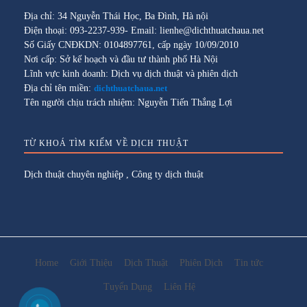
Địa chỉ: 34 Nguyễn Thái Học, Ba Đình, Hà nội
Điện thoại: 093-2237-939- Email: lienhe@dichthuatchaua.net
Số Giấy CNĐKDN: 0104897761, cấp ngày 10/09/2010
Nơi cấp: Sở kế hoạch và đầu tư thành phố Hà Nội
Lĩnh vực kinh doanh: Dịch vụ dịch thuật và phiên dịch
Địa chỉ tên miền:
dichthuatchaua.net
Tên người chịu trách nhiệm: Nguyễn Tiến Thắng Lợi
TỪ KHOÁ TÌM KIẾM VỀ DỊCH THUẬT
Dịch thuật chuyên nghiệp
,
Công ty dịch thuật
Home
Giới Thiệu
Dịch Thuật
Phiên Dịch
Tin tức
Tuyển Dụng
Liên Hệ