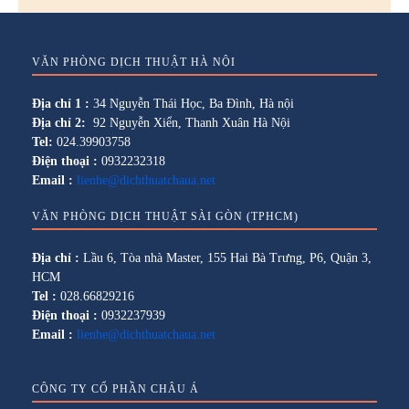
VĂN PHÒNG DỊCH THUẬT HÀ NỘI
Địa chỉ 1 :
34 Nguyễn Thái Học, Ba Đình, Hà nội
Địa chỉ 2:
92 Nguyễn Xiển, Thanh Xuân Hà Nội
Tel:
024.39903758
Điện thoại :
0932232318
Email :
lienhe@dichthuatchaua.net
VĂN PHÒNG DỊCH THUẬT SÀI GÒN (TPHCM)
Địa chỉ :
Lầu 6, Tòa nhà Master, 155 Hai Bà Trưng, P6, Quận 3,
HCM
Tel :
028.66829216
Điện thoại :
0932237939
Email :
lienhe@dichthuatchaua.net
CÔNG TY CỔ PHẦN CHÂU Á