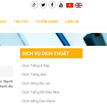
DỊCH
TIN TỨC
TUYỂN DỤNG
LIÊN HỆ
DỊCH VỤ DỊCH THUẬT
Dịch Tiếng Ả Rập
Dịch Tiếng Anh
ệc. Người
Dịch tiếng Ba Lan
ghành đòi
Dịch Tiếng Bồ Đào Nha
Dịch tiếng Đan Mạch