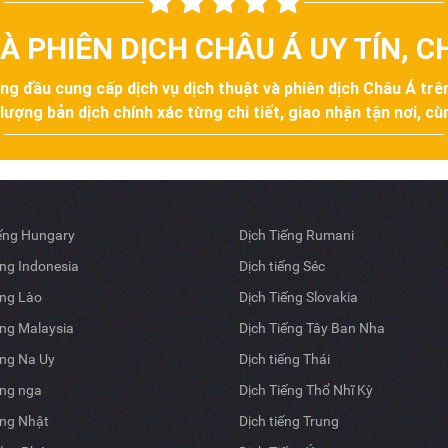
À PHIÊN DỊCH CHÂU Á UY TÍN, 
àng đầu cung cấp dịch vụ dịch thuật và phiên dịch Châu Á tr
ợng bản dịch chính xác từng chi tiết, giao nhận tận nơi, cùn
iếng Hungary
Dịch Tiếng Rumani
ếng Indonesia
Dịch tiếng Séc
ếng Lào
Dịch Tiếng Slovakia
ếng Malaysia
Dịch Tiếng Tây Ban Nha
ếng Na Uy
Dịch tiếng Thái
ếng nga
Dịch Tiếng Thổ Nhĩ Kỳ
ếng Nhật
Dịch tiếng Trung