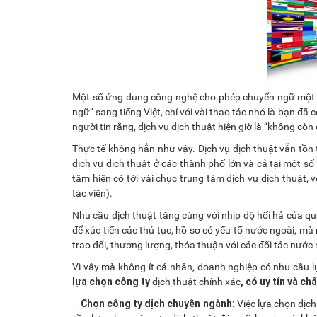
Một số ứng dụng công nghệ cho phép chuyển ngữ một c
ngữ” sang tiếng Việt, chỉ với vài thao tác nhỏ là bạn đã c
người tin rằng, dịch vụ dịch thuật hiện giờ là “không còn 
Thực tế không hẳn như vậy. Dịch vụ dịch thuật vẫn tồn 
dịch vụ dịch thuật ở các thành phố lớn và cả tại một số
tâm hiện có tới vài chục trung tâm dịch vụ dịch thuật, 
tác viên).
Nhu cầu dịch thuật tăng cùng với nhịp độ hối hả của q
để xúc tiến các thủ tục, hồ sơ có yếu tố nước ngoài, mà
trao đổi, thương lượng, thỏa thuận với các đối tác nướ
Vì vậy mà không ít cá nhân, doanh nghiệp có nhu cầu lự
lựa chọn công ty
, có uy tín và c
dịch thuật chính xác
Chọn công ty dịch chuyên ngành:
–
Việc lựa chọn dịch