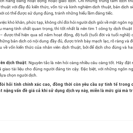
ách hàng đang hoạt động hoặc giao dịch. Chỉ những trung tâm dịch th
thuật với đầy đủ kiến thức, vốn từ và kinh nghiệm dịch thuật, bản dịch s
mới có thể được sử dụng đúng, tránh những hiểu lầm đáng tiếc.
việc khó khăn, phức tạp, không chỉ đòi hỏi người dịch giỏi về mặt ngôn n
 mang tính chất quan trọng, thì tốt nhất là nên tìm 1 công ty dịch thuật 
 – được thể hiện qua số năm hoạt động, độ tuổi (tuổi đời và tuổi nghề)
những bản dịch có nội dung đầy đủ, được trình bày mạch lạc, rõ ràng và đ
 về vốn kiến thức của nhân viên dịch thuật, bởi để dịch cho đúng và hay
ên dịch thuật:
Nguyên tắc là nên hỏi càng nhiều câu càng tốt. Hãy đặt
giao tài liệu cho đúng người đáng tin cậy. Đặc biệt, với những ngôn 
 lựa chọn người dịch.
đòi hỏi tính chính xác cao, đồng thời còn yêu cầu sự tinh tế trong 
t nặng vấn đề giá cả khi sử dụng dịch vụ này, miễn là mức giá mà t