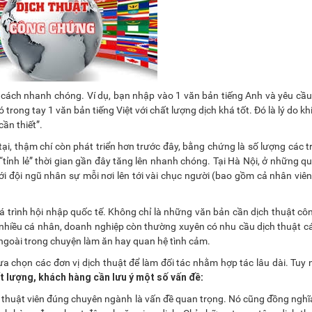
ách nhanh chóng. Ví dụ, bạn nhập vào 1 văn bản tiếng Anh và yêu cầu
ó trong tay 1 văn bản tiếng Việt với chất lượng dịch khá tốt. Đó là lý do k
cần thiết”.
tại, thậm chí còn phát triển hơn trước đây, bằng chứng là số lượng các 
 “tỉnh lẻ” thời gian gần đây tăng lên nhanh chóng. Tại Hà Nội, ở những q
với đội ngũ nhân sự mỗi nơi lên tới vài chục người (bao gồm cả nhân viê
uá trình hội nhập quốc tế. Không chỉ là những văn bản cần dịch thuật c
 nhiều cá nhân, doanh nghiệp còn thường xuyên có nhu cầu dịch thuật các
c ngoài trong chuyện làm ăn hay quan hệ tình cảm.
a chọn các đơn vị dịch thuật để làm đối tác nhằm hợp tác lâu dài. Tuy 
hất lượng, khách hàng cần lưu ý một số vấn đề
:
 thuật viên đúng chuyên ngành là vấn đề quan trọng. Nó cũng đồng nghĩa