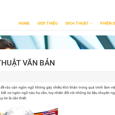
HOME
GIỚI THIỆU
DỊCH THUẬT
PHIÊN 
 THUẬT VĂN BẢN
 đề rào cản ngôn ngữ không gây nhiều khó khăn trong quá trình làm vi
bất cứ ngôn ngữ nào họ cần, tuy nhiên đối với những tài liệu chuyên n
y tín là cần thiết.