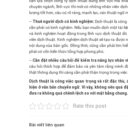
cần lựa chọn công ty dịch thuật đúng lĩnh vực mà kh
chuyên ngành, lĩnh vực thì mới có những nhân viên dịch 
lượng tốt hơn, câu cú rõ ràng, mạch lạc, các thuật ngữ 
Thuê người dịch có kinh nghiệm:
–
Dịch thuật là công 
cần phải có kinh nghiệm. Nếu bạn muốn dịch một tài liệu
và kinh nghiệm hoạt động trong lĩnh vực dịch thuật đó
viên dịch thuật. Kinh nghiệm dịch thuật sẽ tạo ra được 
nội dung của bản gốc. Đồng thời, cũng cần phải tìm hiểu
phải có vốn kiến thức tổng hợp phong phú.
Cần đặt nhiều câu hỏi để kiểm tra năng lực nhân vi
–
câu hỏi thích hợp để đảm bảo và yên tâm rằng mình đã 
thật thông dụng thì càng cần phải thận trọng trong việc
Dịch thuật là công việc quan trọng và rất đặc thù, 
hiện ở văn bản chuyển ngữ. Vì vậy, không nên quá đặ
đưa ra không quá chênh lệch so với mặt bằng chung.
Rate this post
Bài viết liên quan